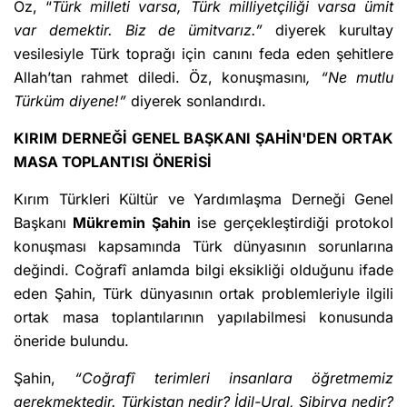
Öz, “
Türk milleti varsa, Türk milliyetçiliği varsa ümit
var demektir. Biz de ümitvarız.”
diyerek kurultay
vesilesiyle Türk toprağı için canını feda eden şehitlere
Allah’tan rahmet diledi. Öz, konuşmasını
, “Ne mutlu
Türküm diyene!”
diyerek sonlandırdı.
KIRIM DERNEĞİ GENEL BAŞKANI ŞAHİN'DEN ORTAK
MASA TOPLANTISI ÖNERİSİ
Kırım Türkleri Kültür ve Yardımlaşma Derneği Genel
Başkanı
Mükremin Şahin
ise gerçekleştirdiği protokol
konuşması kapsamında Türk dünyasının sorunlarına
değindi. Coğrafî anlamda bilgi eksikliği olduğunu ifade
eden Şahin, Türk dünyasının ortak problemleriyle ilgili
ortak masa toplantılarının yapılabilmesi konusunda
öneride bulundu.
Şahin,
“Coğrafî terimleri insanlara öğretmemiz
gerekmektedir. Türkistan nedir? İdil-Ural, Sibirya nedir?