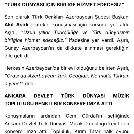
"TÜRK DÜNYASI İÇİN BİRLİĞE HİZMET EDECEĞİZ"
Son olarak
Türk Ocakları
Azerbaycan Şubesi Başkanı
Akif Aşırlı
protokol konuşması için kürsüde yer aldı.
Aşırlı,
“Uzun yıllar Türkçülüğe ve Türk dünyasının
birliğine hizmet edeceğiz.”
ifadesine yer verdi. Aşırlı,
Güney Azerbaycan’ın da dikkate alınması gerektiğini
dile getirdi.
Herkesin Azerbaycan’da bir evi olduğunu belirten Aşırlı,
“Orası da Azerbaycan Türk Ocağıdır. Ne mutlu Türküm
diyene!”
dedi.
ANKARA DEVLET TÜRK DÜNYASI MÜZİK
TOPLULUĞU RENKLİ BİR KONSERE İMZA ATTI
Konuşmaların ardından Cem Gürdal’ın şefliğinde
Ankara Devlet Türk Dünyası Müzik Topluluğu keyifli bir
konsere imza attı. Topluluk, Kırım Tatar halk oyunu