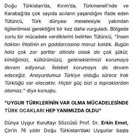
Doğu Türkistan’da, Kırım’da, Türkmeneli’nde ve
Karabağ’da çok sayıda acıların yaşandığını ifade eden
Tütüncü, Türk dünyası meselesiyle yakından
ilgilenilmesi gerektiğini bir kez daha vurguladı. Bölgede
zorlu bir mücadele verdiklerini belirten Tütüncü,
“İnsan
hakları ihlalinin en gaddarcasına maruz kaldık. Bugün
hala çok zor şartlar altında olsak da çok şükür,
kimliğimizi, kültürümüzü, geleneklerimizi korumaya
devam ediyoruz. İlelebet korumaya da devam
edeceğiz. Anayurdumuz Türkiye olduğu sürece Irak
Türklüğü var olacaktır. Hiçbir güç bizi o topraklardan
atamaz.”
diye konuştu.
"UYGUR TÜRKLERİNİN VAR OLMA MÜCADELESİNDE
TÜRK OCAKLARI
HEP YANIMIZDA OLDU"
Dünya Uygur Kurultayı Sözcüsü Prof. Dr.
Erkin Emet,
Çin’in 76 yıldır Doğu Türkistan’daki Uygurlar başta