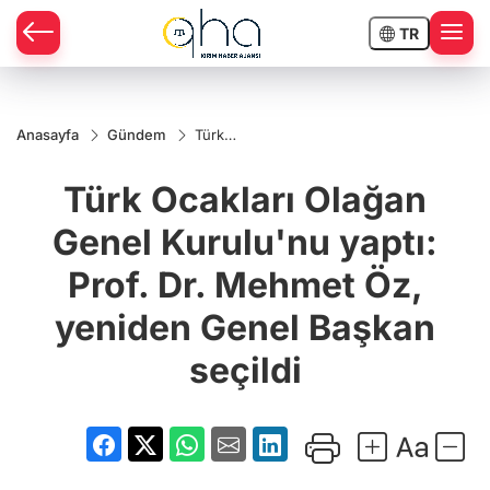
TR
Anasayfa
Gündem
Türk
Ocakları
Olağan
Türk Ocakları Olağan
Genel
Kurulu'nu
yaptı:
Genel Kurulu'nu yaptı:
Prof. Dr.
Mehmet
Prof. Dr. Mehmet Öz,
Öz,
yeniden
Genel
yeniden Genel Başkan
Başkan
seçildi
seçildi