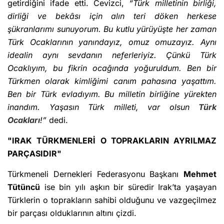
getirdiğini ifade etti. Cevizci,
“Türk milletinin birliği,
dirliği ve bekâsı için alın teri döken herkese
şükranlarımı sunuyorum. Bu kutlu yürüyüşte her zaman
Türk Ocaklarının yanındayız, omuz omuzayız. Aynı
idealin aynı sevdanın neferleriyiz. Çünkü Türk
Ocaklıyım, bu fikrin ocağında yoğuruldum. Ben bir
Türkmen olarak kimliğimi canım pahasına yaşattım.
Ben bir Türk evladıyım. Bu milletin birliğine yürekten
inandım. Yaşasın Türk milleti, var olsun
Türk
Ocakları
!”
dedi.
"IRAK TÜRKMENLERİ O TOPRAKLARIN AYRILMAZ
PARÇASIDIR"
Türkmeneli Dernekleri Federasyonu Başkanı
Mehmet
Tütüncü
ise bin yılı aşkın bir süredir Irak’ta yaşayan
Türklerin o toprakların sahibi olduğunu ve vazgeçilmez
bir parçası olduklarının altını çizdi.