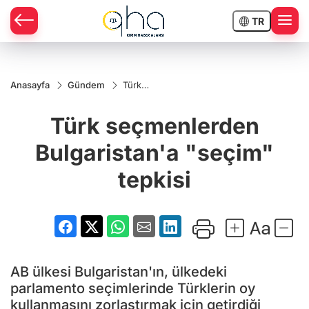
TR
Anasayfa
Gündem
Türk
seçmenlerden
Bulgaristan'a
Türk seçmenlerden
"seçim"
tepkisi
Bulgaristan'a "seçim"
tepkisi
AB ülkesi Bulgaristan'ın, ülkedeki
parlamento seçimlerinde Türklerin oy
kullanmasını zorlaştırmak için getirdiği