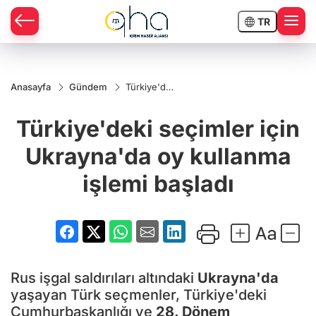
TR
Anasayfa
Gündem
Türkiye'deki
seçimler
için
Türkiye'deki seçimler için
Ukrayna'da
oy kullanma
işlemi
Ukrayna'da oy kullanma
başladı
işlemi başladı
Rus işgal saldırıları altındaki
Ukrayna'da
yaşayan Türk seçmenler, Türkiye'deki
Cumhurbaşkanlığı ve
28. Dönem