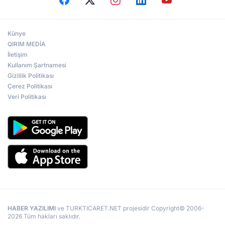
Künye
QIRIM MEDİA
İletişim
Kullanım Şartnamesi
Gizlilik Politikası
Çerez Politikası
Veri Politikası
HABER YAZILIMI
ve TURKTICARET.NET projesidir Copyright© 2006-
2026 Tüm hakları saklıdır.