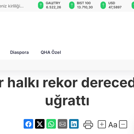
GAU/TRY
BIST 100
USD
EUR
i ödemeli!
6.522,26
13.710,30
47,5897
55,0658
Diaspora
QHA Özel
 halkı rekor dereced
uğrattı