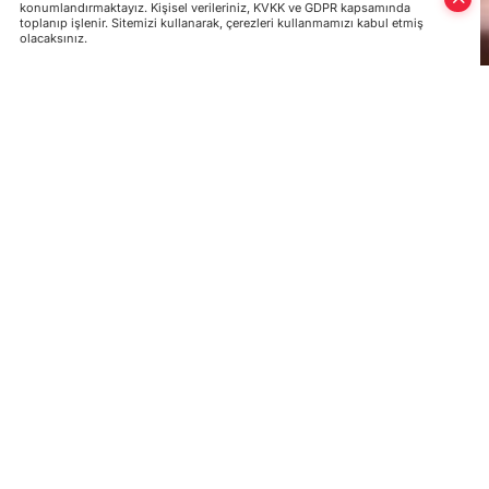
konumlandırmaktayız. Kişisel verileriniz, KVKK ve GDPR kapsamında
toplanıp işlenir. Sitemizi kullanarak, çerezleri kullanmamızı kabul etmiş
olacaksınız.
Rusya Başbakanı Vladimir Putin, Ukrayna'yı 
doğal gazı keseceği yolunda uyardı.
www.rian.ru internet sitesinde yer alan bilgi
Rusya Federasyonu Hükümeti divan kurulunda 
Kiev’de “Naftogaz” şirketinin ofisine yapılan 