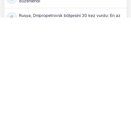
düzenlendi
Rusya, Dnipropetrovsk bölgesini 30 kez vurdu: En az
2 yaralı!
Rutte ile Zelenskıy'dan kritik görüşme: "Ukrayna'nın
acilen hava savunmasına ihtiyacı var"
Ukrayna'nın SİHA saldırıları Rusya'yı yakıt krizine
sürükledi: Düşük standartlı benzine onay
Litvanya, Rusça esaretinden kurtuluyor!