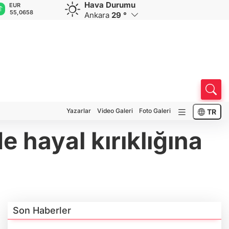
Hava Durumu
GBP
CHF
CAD
RUB
A
64,1997
58,8505
33,9582
0,5778
1
Ankara
29 °
Yazarlar
Video Galeri
Foto Galeri
TR
e hayal kırıklığına
Son Haberler