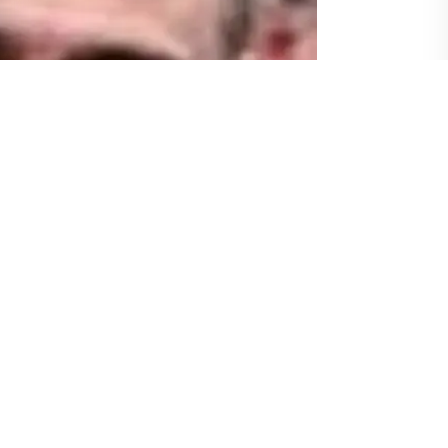
7 Marta kadar ödeme yapmadığı takdirde
lere göre Putin, bugün Moskova'da yapılan
yaptığı açıklamada, Rusya’nın dün (4 Mart)
baskından dolayı rahatsız olduğunu bildirdi.