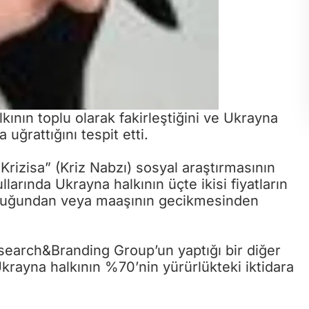
ının toplu olarak fakirleştiğini ve Ukrayna
ına uğrattığını tespit etti.
rizisa” (Kriz Nabzı) sosyal araştırmasının
arında Ukrayna halkının üçte ikisi fiyatların
lduğundan veya maaşının gecikmesinden
search&Branding Group’un yaptığı bir diğer
Ukrayna halkının %70’nin yürürlükteki iktidara