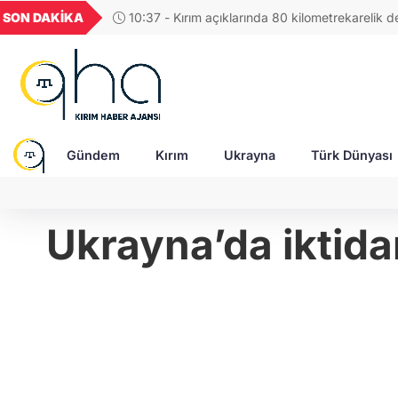
GEL
TND
BGN
VND
SON DAKİKA
10:46 - Macron: Rusya, saldırganlığının bedelin
56
18,1987
16,2478
28,0626
0,0018
Gündem
Kırım
Ukrayna
Türk Dünyası
Ukrayna’da iktidar