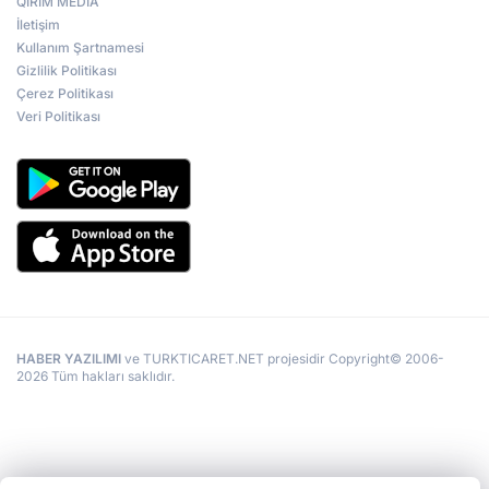
QIRIM MEDİA
İletişim
Kullanım Şartnamesi
Gizlilik Politikası
Çerez Politikası
Veri Politikası
HABER YAZILIMI
ve TURKTICARET.NET projesidir Copyright© 2006-
2026 Tüm hakları saklıdır.