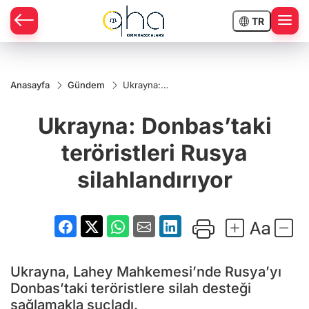
TR
Anasayfa
Gündem
Ukrayna:
Donbas’taki
teröristleri
Ukrayna: Donbas’taki
Rusya
silahlandırıyor
teröristleri Rusya
silahlandırıyor
Ukrayna, Lahey Mahkemesi’nde Rusya’yı
Donbas’taki teröristlere silah desteği
sağlamakla suçladı.