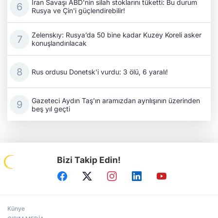
İran Savaşı ABD'nin silah stoklarını tüketti: Bu durum
Rusya ve Çin'i güçlendirebilir!
Zelenskıy: Rusya’da 50 bine kadar Kuzey Koreli asker
konuşlandırılacak
Rus ordusu Donetsk'i vurdu: 3 ölü, 6 yaralı!
Gazeteci Aydın Taş'ın aramızdan ayrılışının üzerinden
beş yıl geçti
Bizi Takip Edin!
Künye