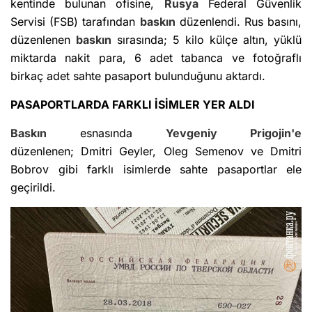
kentinde bulunan ofisine,
Rusya
Federal Güvenlik
Servisi (FSB) tarafından
baskın
düzenlendi. Rus basını,
düzenlenen
baskın
sırasında; 5 kilo külçe altın, yüklü
miktarda nakit para, 6 adet tabanca ve fotoğraflı
birkaç adet sahte pasaport bulunduğunu aktardı.
PASAPORTLARDA FARKLI İSİMLER YER ALDI
Baskın
esnasında
Yevgeniy Prigojin'e
düzenlenen; Dmitri Geyler, Oleg Semenov ve Dmitri
Bobrov gibi farklı isimlerde sahte pasaportlar ele
geçirildi.