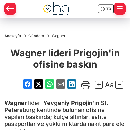
TR
Anasayfa
Gündem
Wagner
lideri
Prigojin'in
Wagner lideri Prigojin'in
ofisine
baskın
ofisine baskın
Wagner
lideri
Yevgeniy Prigojin'in
St.
Petersburg kentinde bulunan ofisine
yapılan baskında; külçe altınlar, sahte
pasaportlar ve yüklü miktarda nakit para ele