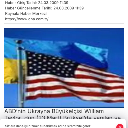
Haber Giriş Tarihi: 24.03.2009 11:39
Haber Güncellenme Tarihi: 24.03.2009 11:39
Kaynak: Haber Merkezi
https://www.qha.com.tr/
ABD’nin Ukrayna Büyükelçisi William
Taylor, dün (23 Mart) Brüksel’de yapılan ve
Ukrayna’nın gaz nakliye sisteminin
Sizlere daha iyi hizmet sunabilmek adına sitemizde çerez