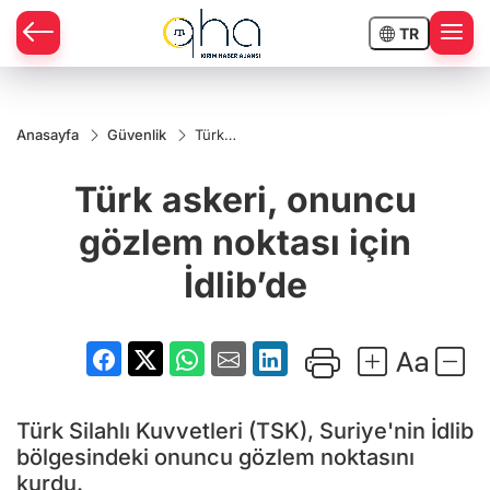
TR
Anasayfa
Güvenlik
Türk
askeri,
onuncu
Türk askeri, onuncu
gözlem
noktası
için
gözlem noktası için
İdlib’de
İdlib’de
Türk Silahlı Kuvvetleri (TSK), Suriye'nin İdlib
bölgesindeki onuncu gözlem noktasını
kurdu.