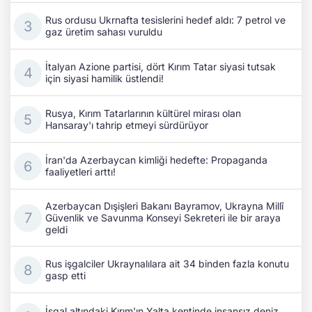
Rus ordusu Ukrnafta tesislerini hedef aldı: 7 petrol ve
gaz üretim sahası vuruldu
İtalyan Azione partisi, dört Kırım Tatar siyasi tutsak
için siyasi hamilik üstlendi!
Rusya, Kırım Tatarlarının kültürel mirası olan
Hansaray'ı tahrip etmeyi sürdürüyor
İran'da Azerbaycan kimliği hedefte: Propaganda
faaliyetleri arttı!
Azerbaycan Dışişleri Bakanı Bayramov, Ukrayna Millî
Güvenlik ve Savunma Konseyi Sekreteri ile bir araya
geldi
Rus işgalciler Ukraynalılara ait 34 binden fazla konutu
gasp etti
İşgal altındaki Kırım'ın Yalta kentinde insansız deniz