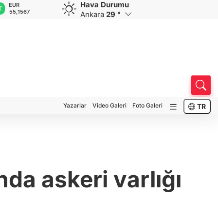
Hava Durumu
GBP
CHF
CAD
RUB
64,3833
59,0295
34,1986
0,5821
Ankara
29 °
Yazarlar
Video Galeri
Foto Galeri
TR
nda askeri varlığı