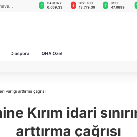
GAU/TRY
BIST 100
USD
EUR
dı: 2 yaralı!
018
6.659,33
13.779,39
47,6899
55,1567
Diaspora
QHA Özel
i varlığı arttırma çağrısı
e Kırım idari sınırı
arttırma çağrısı