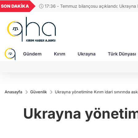
UYU
GEL
TND
BGN
VND
SON DAKİKA
17:48 - Rusya, Ukraynalı itfaiyecileri hedef al
1,1851
18,2720
16,3827
27,9743
0,0
Gündem
Kırım
Ukrayna
Türk Dünyası
Anasayfa
Güvenlik
Ukrayna yönetimine Kırım idari sınırında asker
Ukrayna yönetimin