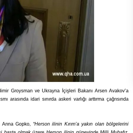
imir Groysman ve Ukrayna İçişleri Bakanı Arsen Avakov’a
ı arasında idari sınırda askeri varlığı arttırma çağrısında
an Anna Gopko,
“Herson ilinin Kırım’a yakın olan bölgelerini
i başta olmak üzere Herson ilinin güneyinde Milli Muhafız,