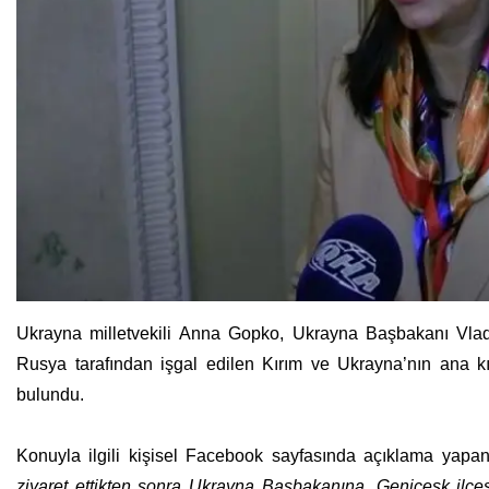
Ukrayna milletvekili Anna Gopko, Ukrayna Başbakanı Vlad
Rusya tarafından işgal edilen Kırım ve Ukrayna’nın ana kısm
bulundu.
Konuyla ilgili kişisel Facebook sayfasında açıklama yap
ziyaret ettikten sonra Ukrayna Başbakanına, Geniçesk ilçes