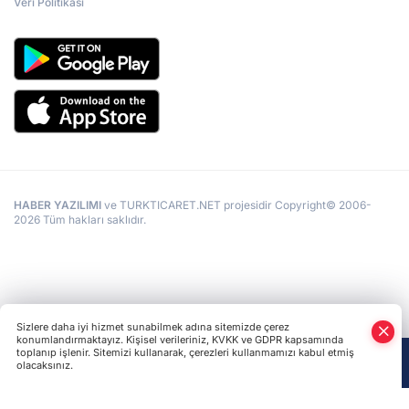
Veri Politikası
HABER YAZILIMI
ve TURKTICARET.NET projesidir Copyright© 2006-
2026 Tüm hakları saklıdır.
Sizlere daha iyi hizmet sunabilmek adına sitemizde çerez
konumlandırmaktayız. Kişisel verileriniz, KVKK ve GDPR kapsamında
toplanıp işlenir. Sitemizi kullanarak, çerezleri kullanmamızı kabul etmiş
olacaksınız.
Anasayfa
Haber Ara
Yazarlar