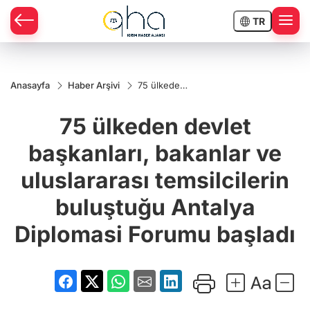
TR
Anasayfa
Haber Arşivi
75 ülkeden
devlet
başkanları,
75 ülkeden devlet
bakanlar ve
uluslararası
temsilcilerin
başkanları, bakanlar ve
buluştuğu
Antalya
uluslararası temsilcilerin
Diplomasi
Forumu
başladı
buluştuğu Antalya
Diplomasi Forumu başladı