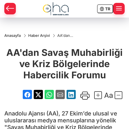
TR
Anasayfa
Haber Arşivi
AA'dan
Savaş
Muhabirliği
AA'dan Savaş Muhabirliği
ve Kriz
Bölgelerinde
Habercilik
ve Kriz Bölgelerinde
Forumu
Habercilik Forumu
Anadolu Ajansı (AA), 27 Ekim’de ulusal ve
uluslararası medya mensuplarına yönelik
"Savaş Muhabirliği ve Kriz Bölgelerinde