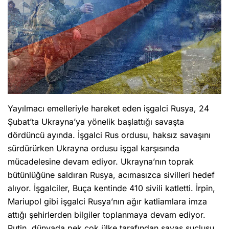
Yayılmacı emelleriyle hareket eden işgalci Rusya, 24
Şubat’ta Ukrayna’ya yönelik başlattığı savaşta
dördüncü ayında. İşgalci Rus ordusu, haksız savaşını
sürdürürken Ukrayna ordusu işgal karşısında
mücadelesine devam ediyor. Ukrayna’nın toprak
bütünlüğüne saldıran Rusya, acımasızca sivilleri hedef
alıyor. İşgalciler, Buça kentinde 410 sivili katletti. İrpin,
Mariupol gibi işgalci Rusya’nın ağır katliamlara imza
attığı şehirlerden bilgiler toplanmaya devam ediyor.
Putin, dünyada pek çok ülke tarafından savaş suçlusu