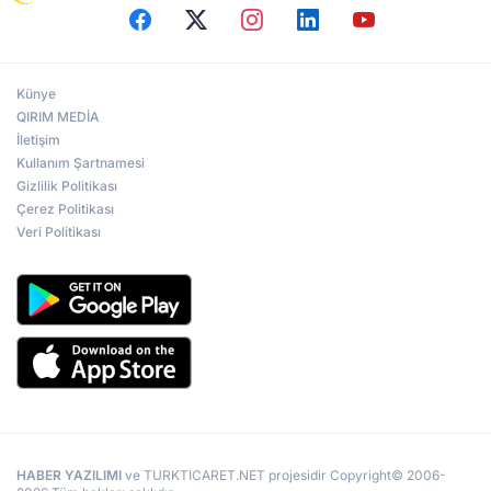
Künye
QIRIM MEDİA
İletişim
Kullanım Şartnamesi
Gizlilik Politikası
Çerez Politikası
Veri Politikası
HABER YAZILIMI
ve TURKTICARET.NET projesidir Copyright© 2006-