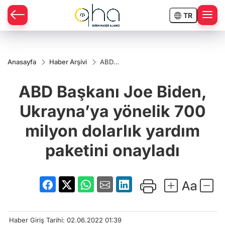
TR
Anasayfa
Haber Arşivi
ABD
Başkanı
Joe Biden,
ABD Başkanı Joe Biden,
Ukrayna’ya
yönelik
700 milyon
Ukrayna’ya yönelik 700
dolarlık
yardım
milyon dolarlık yardım
paketini
onayladı
paketini onayladı
Haber Giriş Tarihi: 02.06.2022 01:39