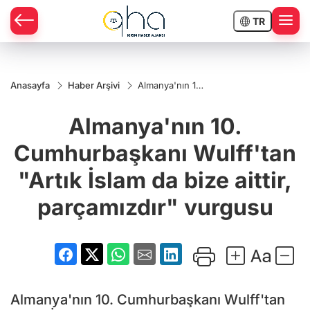
TR
Anasayfa
Haber Arşivi
Almanya'nın 10.
Cumhurbaşkanı
Wulff'tan "Artık
Almanya'nın 10.
İslam da bize
aittir,
parçamızdır"
Cumhurbaşkanı Wulff'tan
vurgusu
"Artık İslam da bize aittir,
parçamızdır" vurgusu
Almanya'nın 10. Cumhurbaşkanı Wulff'tan