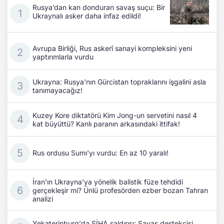
Rusya’dan kan donduran savaş suçu: Bir
Ukraynalı asker daha infaz edildi!
Avrupa Birliği, Rus askerî sanayi kompleksini yeni
yaptırımlarla vurdu
Ukrayna: Rusya'nın Gürcistan topraklarını işgalini asla
tanımayacağız!
Kuzey Kore diktatörü Kim Jong-un servetini nasıl 4
kat büyüttü? Kanlı paranın arkasındaki ittifak!
Rus ordusu Sumı'yı vurdu: En az 10 yaralı!
İran'ın Ukrayna'ya yönelik balistik füze tehdidi
gerçekleşir mi? Ünlü profesörden ezber bozan Tahran
analizi
Yekaterinburg'da SİHA saldırısı: Savaş destekçisi