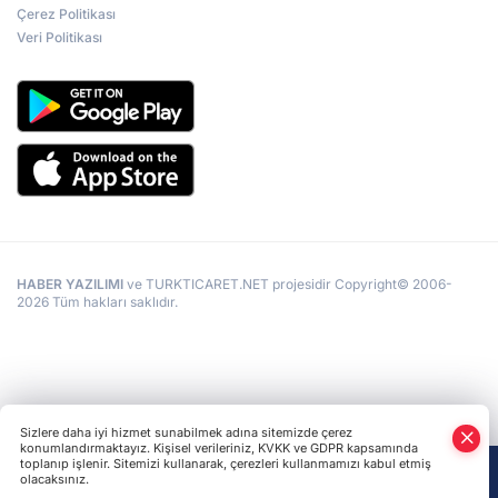
Çerez Politikası
Veri Politikası
HABER YAZILIMI
ve TURKTICARET.NET projesidir Copyright© 2006-
2026 Tüm hakları saklıdır.
Sizlere daha iyi hizmet sunabilmek adına sitemizde çerez
konumlandırmaktayız. Kişisel verileriniz, KVKK ve GDPR kapsamında
toplanıp işlenir. Sitemizi kullanarak, çerezleri kullanmamızı kabul etmiş
olacaksınız.
Anasayfa
Haber Ara
Yazarlar