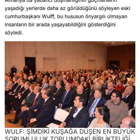
yaşadığı yerlerde daha az görüldüğünü söyleyen eski
cumhurbaşkanı Wulff, bu hususun önyargılı olmayan
insanların bir arada yaşayabildiğini gösterdiğini
söyledi.
WULF: ŞİMDİKİ KUŞAĞA DÜŞEN EN BÜYÜK
SORUMLULUK TOPLUMDAKİ BİRLİKTELİĞİ