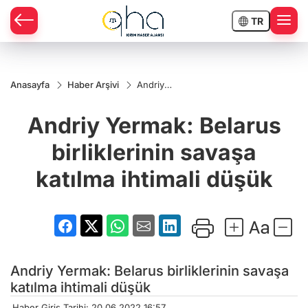
TR
Anasayfa
Haber Arşivi
Andriy
Yermak:
Belarus
Andriy Yermak: Belarus
birliklerinin
savaşa
katılma
birliklerinin savaşa
ihtimali
düşük
katılma ihtimali düşük
Andriy Yermak: Belarus birliklerinin savaşa
katılma ihtimali düşük
Haber Giriş Tarihi: 20.06.2022 16:57