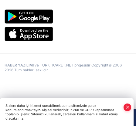
HABER YAZILIMI
ve TURKTICARET.NET projesidir Copyright© 2006-
2026 Tüm hakları saklıdır.
Sizlere daha iyi hizmet sunabilmek adına sitemizde çerez
konumlandırmaktayız. Kişisel verileriniz, KVKK ve GDPR kapsamında
toplanıp işlenir. Sitemizi kullanarak, çerezleri kullanmamızı kabul etmiş
olacaksınız.
Anasayfa
Haber Ara
Yazarlar