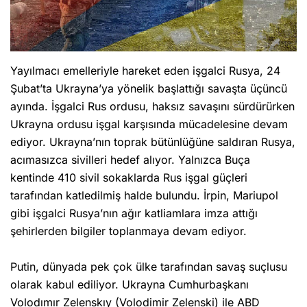
Yayılmacı emelleriyle hareket eden işgalci Rusya, 24
Şubat’ta Ukrayna’ya yönelik başlattığı savaşta üçüncü
ayında. İşgalci Rus ordusu, haksız savaşını sürdürürken
Ukrayna ordusu işgal karşısında mücadelesine devam
ediyor. Ukrayna’nın toprak bütünlüğüne saldıran Rusya,
acımasızca sivilleri hedef alıyor. Yalnızca Buça
kentinde 410 sivil sokaklarda Rus işgal güçleri
tarafından katledilmiş halde bulundu. İrpin, Mariupol
gibi işgalci Rusya’nın ağır katliamlara imza attığı
şehirlerden bilgiler toplanmaya devam ediyor.
Putin, dünyada pek çok ülke tarafından savaş suçlusu
olarak kabul ediliyor. Ukrayna Cumhurbaşkanı
Volodımır Zelenskıy (Volodimir Zelenski) ile ABD