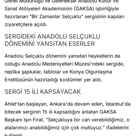
Genel Müdürlüğü ile Geleneksel Anadolu Kültür ve
Sanat Atölyeleri Akademisinin (GAKSA) işbirliğiyle
hazırlanan "Bir Zamanlar Selçuklu" sergisinin kapıları
ziyaretçilere açıldı.
SERGİDEKİ ANADOLU SELÇUKLU
DÖNEMİNİ YANSITAN ESERLER
Anadolu Selçuklu dönemini yansıtan heykellerin de
olduğu Anadolu Medeniyetleri Müzesi'ndeki sergide,
replika şapkalar, tablolar ve Konya Olgunlaşma
Enstitüsünün hazırladığı kostümler yer aldı.
SERGİ 15 İLİ KAPSAYACAK
Ahlat'tan başlayan, Ankara'da devam eden, İstanbul'da
bitecek serginin 15 ili kapsadığını anlatan GAKSA
Başkanı Işın Fırat, "Selçukluya bir can verebildiğimiz, o
atalarımızı anabildiğimiz için çok mutluyuz." ifadelerini
kullandı.