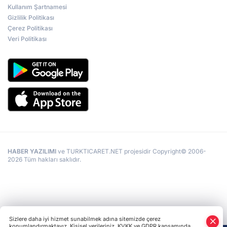
Kullanım Şartnamesi
Gizlilik Politikası
Çerez Politikası
Veri Politikası
HABER YAZILIMI
ve TURKTICARET.NET projesidir Copyright© 2006-
2026 Tüm hakları saklıdır.
Sizlere daha iyi hizmet sunabilmek adına sitemizde çerez
konumlandırmaktayız. Kişisel verileriniz, KVKK ve GDPR kapsamında