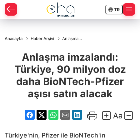
TR
Anasayfa
Haber Arşivi
Anlaşma
imzalandı:
Türkiye,
Anlaşma imzalandı:
90 milyon
doz daha
BioNTech-
Türkiye, 90 milyon doz
Pfizer
aşısı satın
daha BioNTech-Pfizer
alacak
aşısı satın alacak
Türkiye'nin, Pfizer ile BioNTech'in