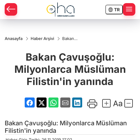
TR
Anasayfa
Haber Arşivi
Bakan
Çavuşoğlu:
Milyonlarca
Bakan Çavuşoğlu:
Müslüman
Filistin'in
yanında
Milyonlarca Müslüman
Filistin'in yanında
Bakan Çavuşoğlu: Milyonlarca Müslüman
Filistin'in yanında
Haber Giriş Tarihi: 26.11.2019 17:02