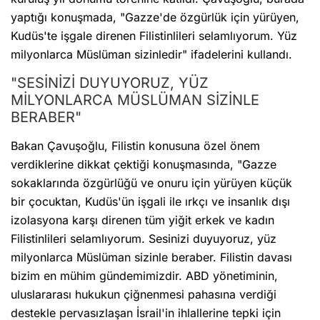
yaptığı konuşmada, "Gazze'de özgürlük için yürüyen,
Kudüs'te işgale direnen Filistinlileri selamlıyorum. Yüz
milyonlarca Müslüman sizinledir" ifadelerini kullandı.
"SESİNİZİ DUYUYORUZ, YÜZ
MİLYONLARCA MÜSLÜMAN SİZİNLE
BERABER"
Bakan Çavuşoğlu, Filistin konusuna özel önem
verdiklerine dikkat çektiği konuşmasında, "Gazze
sokaklarında özgürlüğü ve onuru için yürüyen küçük
bir çocuktan, Kudüs'ün işgali ile ırkçı ve insanlık dışı
izolasyona karşı direnen tüm yiğit erkek ve kadın
Filistinlileri selamlıyorum. Sesinizi duyuyoruz, yüz
milyonlarca Müslüman sizinle beraber. Filistin davası
bizim en mühim gündemimizdir. ABD yönetiminin,
uluslararası hukukun çiğnenmesi pahasına verdiği
destekle pervasızlaşan İsrail'in ihlallerine tepki için