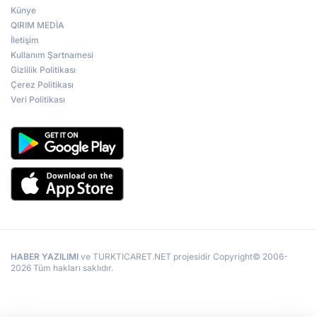
Künye
QIRIM MEDİA
İletişim
Kullanım Şartnamesi
Gizlilik Politikası
Çerez Politikası
Veri Politikası
HABER YAZILIMI
ve TURKTICARET.NET projesidir Copyright© 2006-
2026 Tüm hakları saklıdır.