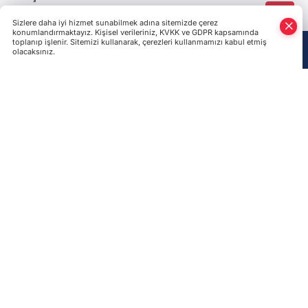
Haber dış basında da büyük yankı uyandırırken,
yabancı ajanslar, Avad'ın yakalanması haberini acil
koduyla geçti.
Son Haberler
İşgal altındaki Kırım'ın Yalta kentinde insansız deniz
aracı saldırısı iddiasıyla tahliye kararı alındı
Rusya, Dnipropetrovsk bölgesini en az 20 kez vurdu:
Altyapı hasar aldı!
Rus elitleri FSB'nin giderek kontrolden çıktığına
inanıyor
Kırgızistan, artan gıda enflasyonuna karşı AEB'de
ortak denetim çağrısı yaptı
Rusya’dan kan donduran savaş suçu: Bir Ukraynalı