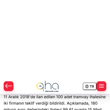
Romanya'nın başkenti Bükreş'te yapılan tramvay
ihalesini Türk şirketi kazandı.
Bükreş Belediyesi tarafından yapılan açıklamaya göre,
11 Aralık 2018'de ilan edilen 100 adet tramvay ihalesine
iki firmanın teklif verdiği bildirildi. Açıklamada, 180
milyon avro değerindeki ihaleyi 99,61 puanla 15 Mart