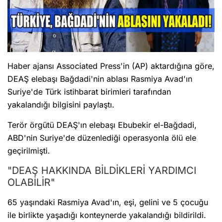
Haber ajansı Associated Press'in (AP) aktardığına göre,
DEAŞ elebaşı Bağdadi'nin ablası Rasmiya Avad'ın
Sizlere daha iyi hizmet sunabilmek adına sitemizde çerez
Suriye'de Türk istihbarat birimleri tarafından
konumlandırmaktayız. Kişisel verileriniz, KVKK ve GDPR kapsamında
toplanıp işlenir. Sitemizi kullanarak, çerezleri kullanmamızı kabul etmiş
yakalandığı bilgisini paylaştı.
olacaksınız.
Anasayfa
Haber Ara
Yazarlar
Terör örgütü DEAŞ'ın elebaşı Ebubekir el-Bağdadi,
ABD'nin Suriye'de düzenlediği operasyonla ölü ele
geçirilmişti.
"DEAŞ HAKKINDA BİLDİKLERİ YARDIMCI
OLABİLİR"
65 yaşındaki Rasmiya Avad'ın, eşi, gelini ve 5 çocuğu
ile birlikte yaşadığı konteynerde yakalandığı bildirildi.