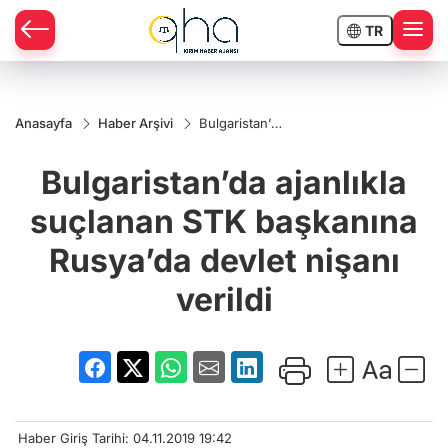
TR
Anasayfa
Haber Arşivi
Bulgaristan’da
ajanlıkla
suçlanan STK
Bulgaristan’da ajanlıkla
başkanına
Rusya’da
devlet nişanı
suçlanan STK başkanına
verildi
Rusya’da devlet nişanı
verildi
Haber Giriş Tarihi: 04.11.2019 19:42