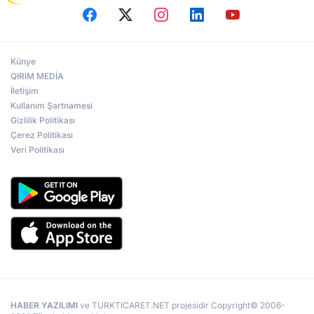
Künye
QIRIM MEDİA
İletişim
Kullanım Şartnamesi
Gizlilik Politikası
Çerez Politikası
Veri Politikası
HABER YAZILIMI
ve TURKTICARET.NET projesidir Copyright© 2006-