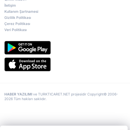
İletişim
Kullanım Şartnamesi
Gizlilik Politikası
Çerez Politikası
Veri Politikası
HABER YAZILIMI
ve TURKTICARET.NET projesidir Copyright© 2006-
2026 Tüm hakları saklıdır.