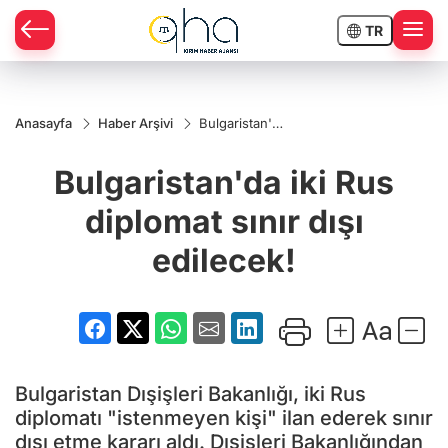
TR
Anasayfa
Haber Arşivi
Bulgaristan'da
iki Rus
diplomat sınır
Bulgaristan'da iki Rus
dışı edilecek!
diplomat sınır dışı
edilecek!
Bulgaristan Dışişleri Bakanlığı, iki Rus
diplomatı "istenmeyen kişi" ilan ederek sınır
dışı etme kararı aldı. Dışişleri Bakanlığından