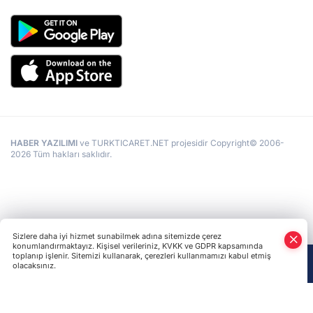
HABER YAZILIMI
ve TURKTICARET.NET projesidir Copyright© 2006-
2026 Tüm hakları saklıdır.
Sizlere daha iyi hizmet sunabilmek adına sitemizde çerez
konumlandırmaktayız. Kişisel verileriniz, KVKK ve GDPR kapsamında
toplanıp işlenir. Sitemizi kullanarak, çerezleri kullanmamızı kabul etmiş
olacaksınız.
Anasayfa
Haber Ara
Yazarlar