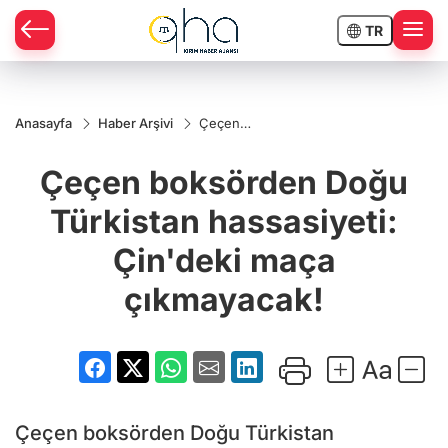
TR
Anasayfa
Haber Arşivi
Çeçen
boksörden
Doğu
Çeçen boksörden Doğu
Türkistan
hassasiyeti:
Çin'deki
Türkistan hassasiyeti:
maça
çıkmayacak!
Çin'deki maça
çıkmayacak!
Çeçen boksörden Doğu Türkistan