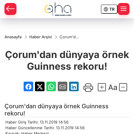
TR
Anasayfa
Haber Arşivi
Çorum'dan
dünyaya
örnek
Çorum'dan dünyaya örnek
Guinness
rekoru!
Guinness rekoru!
Çorum'dan dünyaya örnek Guinness
rekoru!
Haber Giriş Tarihi: 13.11.2019 14:56
Haber Güncellenme Tarihi: 13.11.2019 14:56
Kaynak: Haber Merkezi