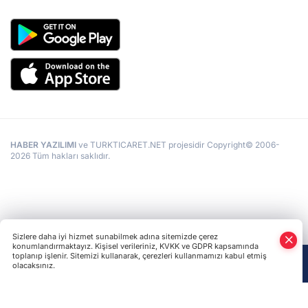
HABER YAZILIMI
ve TURKTICARET.NET projesidir Copyright© 2006-
2026 Tüm hakları saklıdır.
Sizlere daha iyi hizmet sunabilmek adına sitemizde çerez
konumlandırmaktayız. Kişisel verileriniz, KVKK ve GDPR kapsamında
toplanıp işlenir. Sitemizi kullanarak, çerezleri kullanmamızı kabul etmiş
olacaksınız.
Anasayfa
Haber Ara
Yazarlar