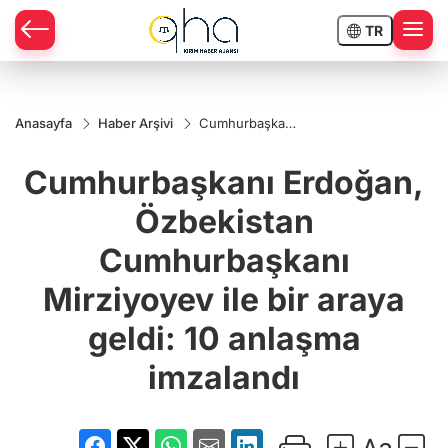
TR
Anasayfa
Haber Arşivi
Cumhurbaşkanı
Erdoğan,
Özbekistan
Cumhurbaşkanı Erdoğan,
Cumhurbaşkanı
Mirziyoyev ile
bir araya geldi:
Özbekistan
10 anlaşma
imzalandı
Cumhurbaşkanı
Mirziyoyev ile bir araya
geldi: 10 anlaşma
imzalandı