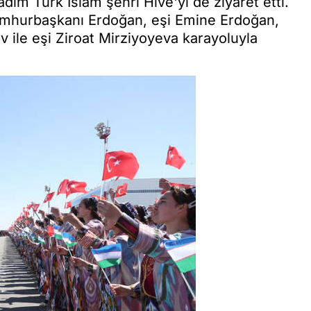
im Türk İslam şehri Hive'yi de ziyaret etti.
umhurbaşkanı Erdoğan, eşi Emine Erdoğan,
ile eşi Ziroat Mirziyoyeva karayoluyla