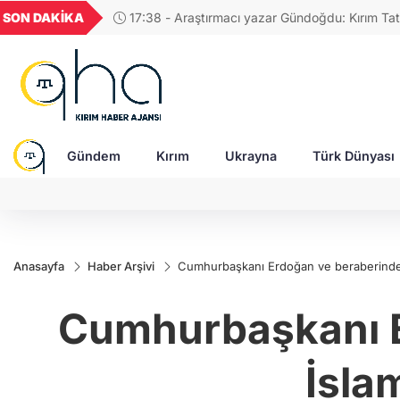
GEL
TND
BGN
VND
SON DAKİKA
17:38 - Araştırmacı yazar Gündoğdu: Kırım Tata
20
18,1976
16,2301
28,0626
0,0018
Türkleri ortak Türk kültürünün birçok unsurunu 
devam ediyor
Gündem
Kırım
Ukrayna
Türk Dünyası
Anasayfa
Haber Arşivi
Cumhurbaşkanı Erdoğan ve beraberindeki 
Cumhurbaşkanı E
İslam