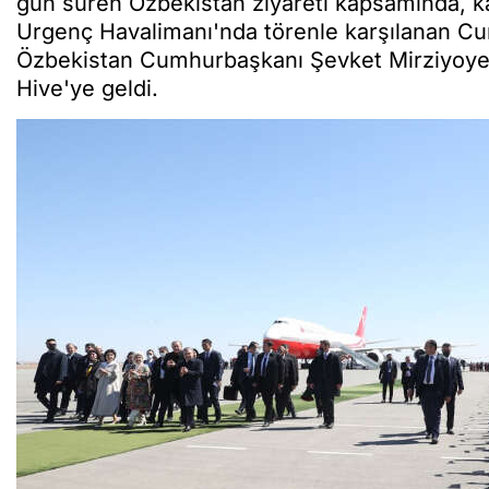
gün süren Özbekistan ziyareti kapsamında, kad
Urgenç Havalimanı'nda törenle karşılanan C
Özbekistan Cumhurbaşkanı Şevket Mirziyoyev 
Hive'ye geldi.