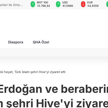
GAU/TRY
BIST 100
USD
EUR
rları ile Ahıska
6.489,79
13.798,82
47,5866
54,9359
yaşatmaya
Diaspora
QHA Özel
heyet, Türk İslam şehri Hive'yi ziyaret etti
rdoğan ve beraberin
 şehri Hive'yi ziyare