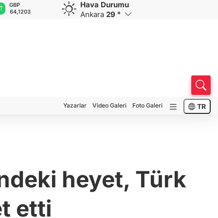
Hava Durumu
GBP
CHF
CAD
RUB
A
64,1203
58,5475
33,9449
0,5781
1
Ankara
29 °
Yazarlar
Video Galeri
Foto Galeri
TR
deki heyet, Türk
t etti