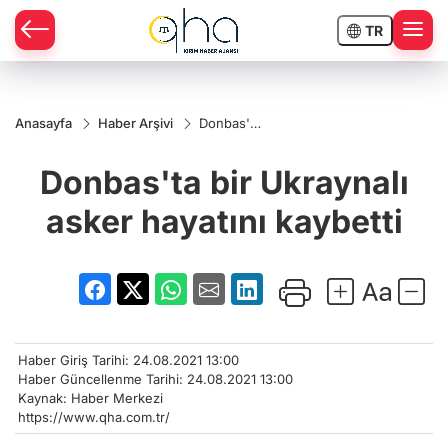
TR
Anasayfa
Haber Arşivi
Donbas'ta
bir
Ukraynalı
Donbas'ta bir Ukraynalı
asker
hayatını
kaybetti
asker hayatını kaybetti
Haber Giriş Tarihi: 24.08.2021 13:00
Haber Güncellenme Tarihi: 24.08.2021 13:00
Kaynak: Haber Merkezi
https://www.qha.com.tr/