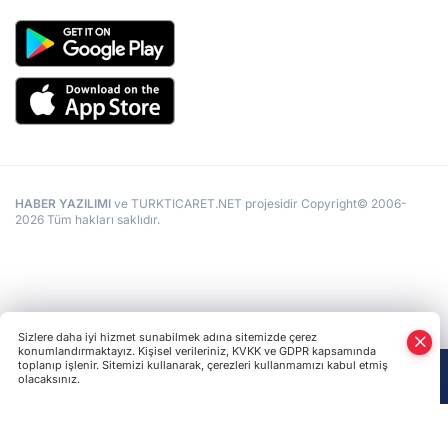
HABER YAZILIMI
ve TURKTICARET.NET projesidir Copyright© 2006-
2026 Tüm hakları saklıdır.
Sizlere daha iyi hizmet sunabilmek adına sitemizde çerez
konumlandırmaktayız. Kişisel verileriniz, KVKK ve GDPR kapsamında
toplanıp işlenir. Sitemizi kullanarak, çerezleri kullanmamızı kabul etmiş
olacaksınız.
Anasayfa
Haber Ara
Yazarlar