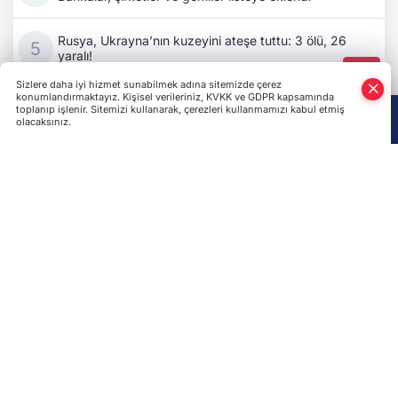
Rusya, Ukrayna’nın kuzeyini ateşe tuttu: 3 ölü, 26
yaralı!
Almanya'da Ukrayna uçağına bombalı saldırı girişimi
Rusya, Odesa'da buğday yüklü ticari gemiyi hedef
aldı: 1 ölü, 3 yaralı
Ukrayna ve Birleşik Krallık savunma bakanları, hava
savunma sistemlerini görüştü
Ukrayna'dan Rusya'nın savaş ekonomisine yeni
darbe: İki petrol rafinerisi hedef alındı
Bizi Takip Edin!