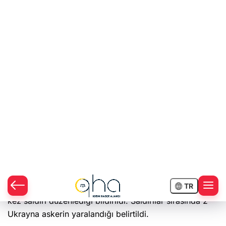
Ukrayna’nın doğusundaki Donetsk ve Lugansk
bölgelerini işgal eden Rus yanlısı teröristler, bölgedeki
ateşkes anlaşmasını ihlal etmeye devam ediyor.
Ukrayna Silahlı Kuvvetlerinden yapılan açıklamaya
göre, 27 Kasım 2019 tarihinde ayrılıkçı teröristlerin 9
kez saldırı düzenlediği bildirildi. Saldırılar sırasında 2
Ukrayna askerin yaralandığı belirtildi.
Teröristlerin, Minsk Anlaşması çerçevesinde yasaklanan