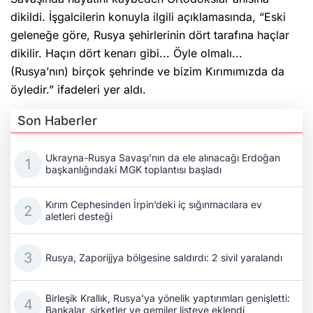
dikildi. İşgalcilerin konuyla ilgili açıklamasında, “Eski
geleneğe göre, Rusya şehirlerinin dört tarafına haçlar
dikilir. Haçın dört kenarı gibi... Öyle olmalı...
(Rusya’nın) birçok şehrinde ve bizim Kırımımızda da
öyledir.” ifadeleri yer aldı.
Son Haberler
Ukrayna-Rusya Savaşı'nın da ele alınacağı Erdoğan
başkanlığındaki MGK toplantısı başladı
Kırım Cephesinden İrpin’deki iç sığınmacılara ev
aletleri desteği
Rusya, Zaporijjya bölgesine saldırdı: 2 sivil yaralandı
Birleşik Krallık, Rusya'ya yönelik yaptırımları genişletti:
Bankalar, şirketler ve gemiler listeye eklendi