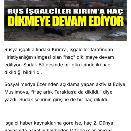
Rusya işgali altındaki Kırım’a, işgalciler tarafından
Hristiyanlığın simgesi olan "haç" dikilmeye devam
ediliyor. Sudak Bölgesinde bir gün içinde iki haç
Sizlere daha iyi hizmet sunabilmek adına sitemizde çerez
konumlandırmaktayız. Kişisel verileriniz, KVKK ve GDPR kapsamında
dikildiği bildirildi.
toplanıp işlenir. Sitemizi kullanarak, çerezleri kullanmamızı kabul etmiş
olacaksınız.
Anasayfa
Haber Ara
Yazarlar
Sosyal medya üzerinden açıklama yapan aktivist Ediye
Muslimova, “Haç artık Taraktaş’a da dikildi.” diye
yazdı. Sudak şehrinin girişine de bir haç dikildi.
İşgalci haber kaynaklarına göre ise, haç 2. Dünya
Savaşında hayatını kaybeden Ortodokslar anısına