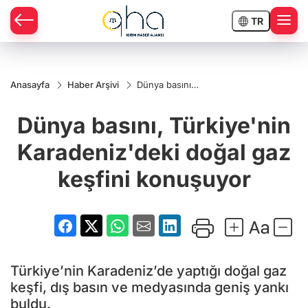
TR
Anasayfa
Haber Arşivi
Dünya basını,
Türkiye'nin
Karadeniz'deki
Dünya basını, Türkiye'nin
doğal gaz
keşfini
konuşuyor
Karadeniz'deki doğal gaz
keşfini konuşuyor
Türkiye’nin Karadeniz’de yaptığı doğal gaz
keşfi, dış basın ve medyasında geniş yankı
buldu.