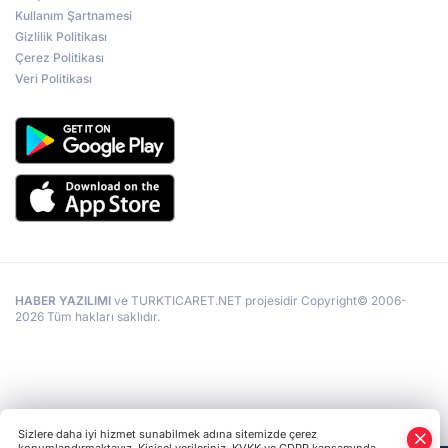
Kullanım Şartnamesi
Gizlilik Politikası
Çerez Politikası
Veri Politikası
HABER YAZILIMI
ve TURKTICARET.NET projesidir Copyright© 2006-
2026 Tüm hakları saklıdır.
Sizlere daha iyi hizmet sunabilmek adına sitemizde çerez