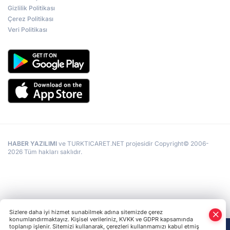
Gizlilik Politikası
Çerez Politikası
Veri Politikası
HABER YAZILIMI
ve TURKTICARET.NET projesidir Copyright© 2006-
2026 Tüm hakları saklıdır.
Sizlere daha iyi hizmet sunabilmek adına sitemizde çerez
konumlandırmaktayız. Kişisel verileriniz, KVKK ve GDPR kapsamında
toplanıp işlenir. Sitemizi kullanarak, çerezleri kullanmamızı kabul etmiş