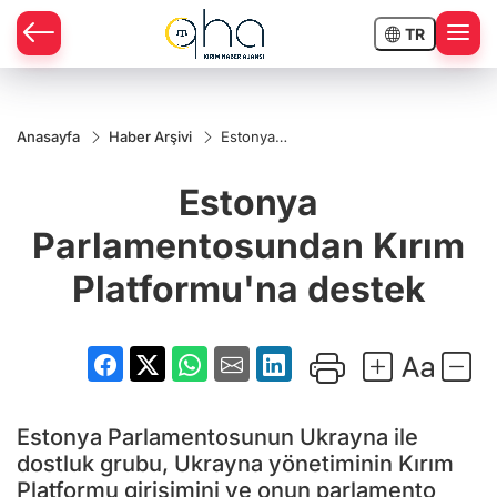
TR
Anasayfa
Haber Arşivi
Estonya
Parlamentosundan
Kırım Platformu'na
Estonya
destek
Parlamentosundan Kırım
Platformu'na destek
Estonya Parlamentosunun Ukrayna ile
dostluk grubu, Ukrayna yönetiminin Kırım
Platformu girişimini ve onun parlamento