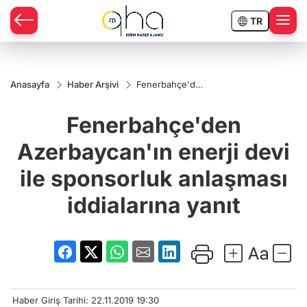
TR
Anasayfa
Haber Arşivi
Fenerbahçe'den
Azerbaycan'ın
enerji devi ile
Fenerbahçe'den
sponsorluk
anlaşması
iddialarına yanıt
Azerbaycan'ın enerji devi
ile sponsorluk anlaşması
iddialarına yanıt
Haber Giriş Tarihi: 22.11.2019 19:30