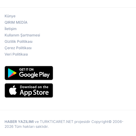
Künye
QIRIM MEDİA
İletişim
Kullanım Şartnamesi
Gizlilik Politikası
Çerez Politikası
Veri Politikası
HABER YAZILIMI
ve TURKTICARET.NET projesidir Copyright© 2006-
2026 Tüm hakları saklıdır.