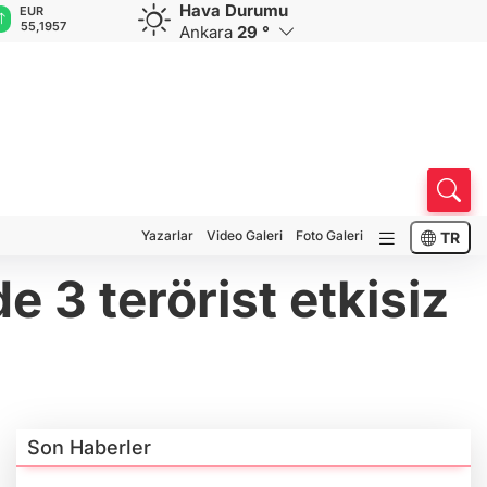
Hava Durumu
GBP
CHF
CAD
RUB
64,4061
59,0596
34,2187
0,5822
Ankara
29 °
Yazarlar
Video Galeri
Foto Galeri
TR
e 3 terörist etkisiz
Son Haberler