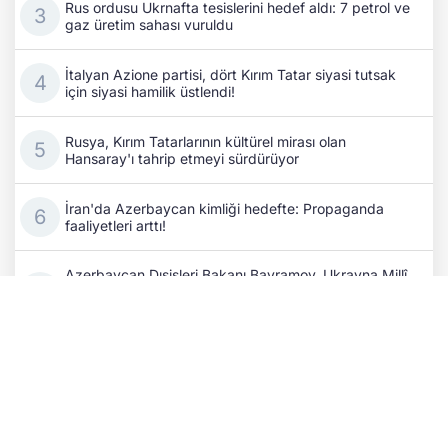
Rus ordusu Ukrnafta tesislerini hedef aldı: 7 petrol ve
gaz üretim sahası vuruldu
İtalyan Azione partisi, dört Kırım Tatar siyasi tutsak
için siyasi hamilik üstlendi!
Rusya, Kırım Tatarlarının kültürel mirası olan
Hansaray'ı tahrip etmeyi sürdürüyor
İran'da Azerbaycan kimliği hedefte: Propaganda
faaliyetleri arttı!
Azerbaycan Dışişleri Bakanı Bayramov, Ukrayna Millî
Güvenlik ve Savunma Konseyi Sekreteri ile bir araya
geldi
Rus işgalciler Ukraynalılara ait 34 binden fazla konutu
gasp etti
İşgal altındaki Kırım'ın Yalta kentinde insansız deniz
aracı saldırısı iddiasıyla tahliye kararı alındı