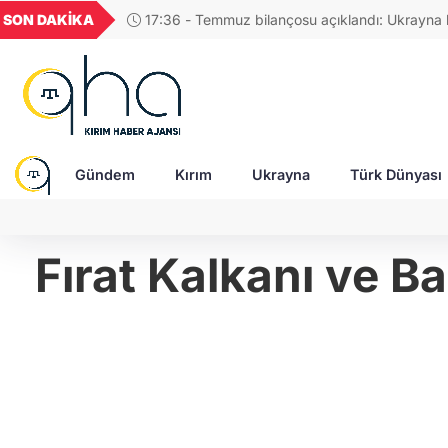
UYU
GEL
TND
BGN
VND
SON DAKİKA
17:48 - Rusya, Ukraynalı itfaiyecileri hedef aldı
1,1852
18,2373
16,2379
27,9743
0,001
Gündem
Kırım
Ukrayna
Türk Dünyası
Fırat Kalkanı ve Ba