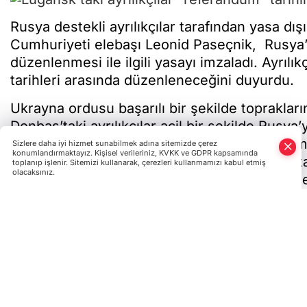
Rusya destekli ayrılıkçılar tarafından yasa dı
Cumhuriyeti elebaşı Leonid Paseçnik, Rusya
düzenlenmesi ile ilgili yasayı imzaladı. Ayrıl
tarihleri arasında düzenleneceğini duyurdu.
Ukrayna ordusu başarılı bir şekilde toprakla
Donbas’taki ayrılıkçılar acil bir şekilde Rus
aldı. Sözde Lugansk Halk Cumhuriyeti Parla
Sizlere daha iyi hizmet sunabilmek adına sitemizde çerez
konumlandırmaktayız. Kişisel verileriniz, KVKK ve GDPR kapsamında
“referandumun” düzenlenmesi ile ilgili yasa tas
toplanıp işlenir. Sitemizi kullanarak, çerezleri kullanmamızı kabul etmiş
olacaksınız.
bir şekilde sözde Lugansk Halk Cumhuriyeti e
Ayrılıkçılar sözde referandumun 23-27 Eylül 
bildirdi.