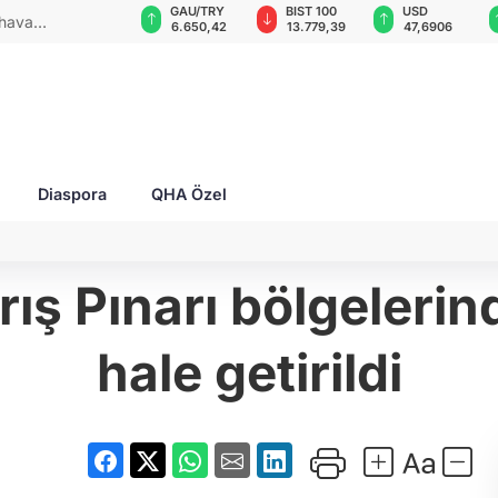
GAU/TRY
BIST 100
USD
EUR
: 2 yaralı!
8
6.650,42
13.779,39
47,6906
55,1957
Diaspora
QHA Özel
rış Pınarı bölgelerind
hale getirildi