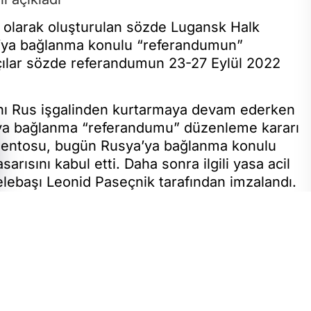
şı olarak oluşturulan sözde Lugansk Halk
’ya bağlanma konulu “referandumun”
ıkçılar sözde referandumun 23-27 Eylül 2022
rını Rus işgalinden kurtarmaya devam ederken
ya’ya bağlanma “referandumu” düzenleme kararı
mentosu, bugün Rusya’ya bağlanma konulu
arısını kabul etti. Daha sonra ilgili yasa acil
lebaşı Leonid Paseçnik tarafından imzalandı.
2022 tarihleri arasında düzenleneceğini