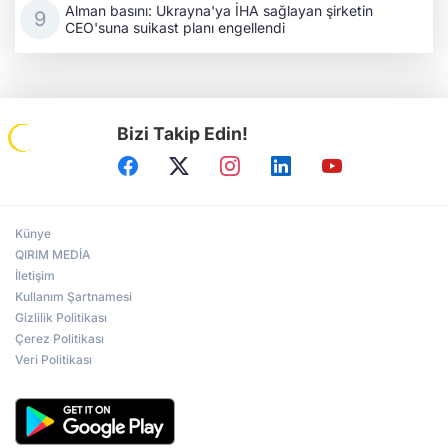
Alman basını: Ukrayna'ya İHA sağlayan şirketin
CEO'suna suikast planı engellendi
Bizi Takip Edin!
Künye
QIRIM MEDİA
İletişim
Kullanım Şartnamesi
Gizlilik Politikası
Çerez Politikası
Veri Politikası