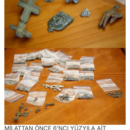
MİLATTAN ÖNCE 6'NCI YÜZYILA AİT