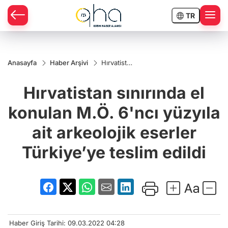
TR
Anasayfa
Haber Arşivi
Hırvatistan
sınırında
el konulan
Hırvatistan sınırında el
M.Ö. 6'ncı
yüzyıla ait
arkeolojik
konulan M.Ö. 6'ncı yüzyıla
eserler
Türkiye’ye
ait arkeolojik eserler
teslim
edildi
Türkiye’ye teslim edildi
Haber Giriş Tarihi: 09.03.2022 04:28