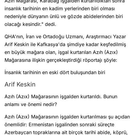
Azıh Mağarası, Karabağ işgalden kurtarıldıktan sonra
insanlık tarihinin en kadim yerlerinden biri olması
nedeniyle dünyanın ünlü ve gözde abidelerinden biri
olacağı kesindir." dedi.
QHA'nın, İran ve Ortadoğu Uzmanı, Araştırmacı Yazar
Arif Keskin ile Kafkasya'da şimdiye kadar keşfedilmiş
en büyük mağara olan, işgal kurtarılan Azıh (Azıx)
Mağarasına ilişkin gerçekleştirdiği röportajı şöyle:
İnsanlık tarihinin en eski dört buluşundan biri
Arif Keskin
Azıh (Azıx) Mağarasının işgalden kurtarıldı. Bunun
anlamı ve önemi nedir?
Azıh (Azıx) Mağarasının işgalden kurtarılması şu açıdan
önemlidir: Ermenistan işgalinden sonraki süreçte
Azerbaycan topraklarına ait birçok tarihi abide, köprü,