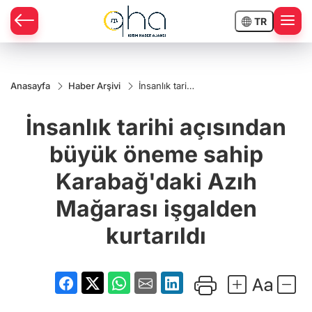
TR
Anasayfa
Haber Arşivi
İnsanlık tarihi
açısından
büyük
İnsanlık tarihi açısından
öneme sahip
Karabağ'daki
Azıh
büyük öneme sahip
Mağarası
işgalden
Karabağ'daki Azıh
kurtarıldı
Mağarası işgalden
kurtarıldı