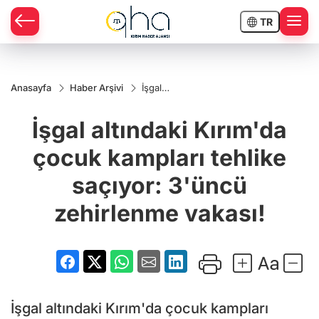
TR
Anasayfa
Haber Arşivi
İşgal
altındaki
Kırım'da
İşgal altındaki Kırım'da
çocuk
kampları
tehlike
çocuk kampları tehlike
saçıyor:
3'üncü
saçıyor: 3'üncü
zehirlenme
vakası!
zehirlenme vakası!
İşgal altındaki Kırım'da çocuk kampları