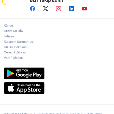
Bizi Takip Edin!
Künye
QIRIM MEDİA
İletişim
Kullanım Şartnamesi
Gizlilik Politikası
Çerez Politikası
Veri Politikası