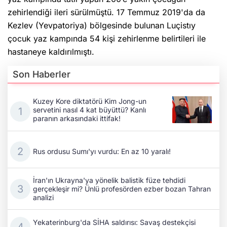
zehirlendiği ileri sürülmüştü. 17 Temmuz 2019'da da
Kezlev (Yevpatoriya) bölgesinde bulunan Luçistıy
çocuk yaz kampında 54 kişi zehirlenme belirtileri ile
hastaneye kaldırılmıştı.
Son Haberler
Kuzey Kore diktatörü Kim Jong-un
servetini nasıl 4 kat büyüttü? Kanlı
paranın arkasındaki ittifak!
Rus ordusu Sumı'yı vurdu: En az 10 yaralı!
İran'ın Ukrayna'ya yönelik balistik füze tehdidi
gerçekleşir mi? Ünlü profesörden ezber bozan Tahran
analizi
Yekaterinburg'da SİHA saldırısı: Savaş destekçisi