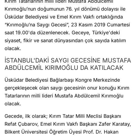
Kırım Tatarlarının milli lideri Mustafa Abdülcemil
Kırımoğlu’nun doğumunun 76. yıl dönümü dolayısı ile
Üsküdar Belediyesi ve Emel Kırım Vakfı ortaklığında
“Kırımoğlu’na Saygı Gecesi”, 23 Kasım 2019 Cumartesi
saat 19.00'da düzenlenecek. Geceye, Türkiye'deki
siyaset, fikir ve sanat dünyasından çok sayıda katılım
olacak.
İSTANBUL'DAKİ SAYGI GECESİNE MUSTAFA
ABDÜLCEMİL KIRIMOĞLU DA KATILACAK
Üsküdar Belediyesi Bağlarbaşı Kongre Merkezinde
gerçekleşecek olan saygı gecesinin onur konuğu Kırım
Tatarlarının milli lideri Mustafa Abdülcemil Kırımoğlu
olacak.
Gecede, ilk olarak; Kırım Tatar Milli Meclisi Başkanı
Refat Çubarov, Emel Kırım Vakfı Başkanı Zafer Karatay,
Bilkent Üniversitesi Öğretim Üyesi Prof. Dr. Hakan