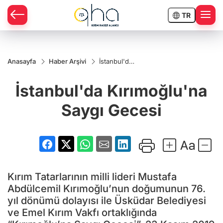
TR
Anasayfa
Haber Arşivi
İstanbul'da
Kırımoğlu'na
Saygı
İstanbul'da Kırımoğlu'na
Gecesi
Saygı Gecesi
Kırım Tatarlarının milli lideri Mustafa
Abdülcemil Kırımoğlu’nun doğumunun 76.
yıl dönümü dolayısı ile Üsküdar Belediyesi
ve Emel Kırım Vakfı ortaklığında