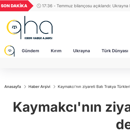
UYU
GEL
TND
BGN
SON DAKİKA
17:48 - R
50
1,1851
18,2720
16,3827
27,9743
Gündem
Kırım
Ukrayna
Türk Dünyası
Anasayfa
Haber Arşivi
Kaymakcı'nın ziyareti Batı Trakya Türkle
Kaymakcı'nın ziyar
de