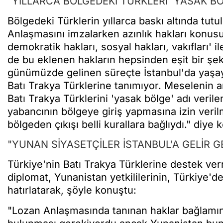
"YILLARCA BÖLGEDEKİ TÜRKLERİ 'YASAK B
Bölgedeki Türklerin yıllarca baskı altında t
Anlaşmasını imzalarken azınlık hakları konusun
demokratik hakları, sosyal hakları, vakıfları' il
de bu eklenen hakların hepsinden eşit bir şeki
günümüzde gelinen süreçte İstanbul'da yaşaya
Batı Trakya Türklerine tanımıyor. Meselenin a
Batı Trakya Türklerini 'yasak bölge' adı veril
yabancının bölgeye giriş yapmasına izin veri
bölgeden çıkışı belli kurallara bağlıydı." diye 
"YUNAN SİYASETÇİLER İSTANBUL'A GELİR 
Türkiye'nin Batı Trakya Türklerine destek ve
diplomat, Yunanistan yetkililerinin, Türkiye'd
hatırlatarak, şöyle konuştu:
"Lozan Anlaşmasında tanınan haklar bağlamında