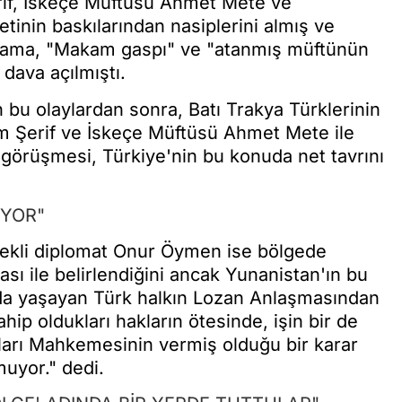
rif, İskeçe Müftüsü Ahmet Mete ve
inin baskılarından nasiplerini almış ve
imama, "Makam gaspı" ve "atanmış müftünün
dava açılmıştı.
 bu olaylardan sonra, Batı Trakya Türklerinin
im Şerif ve İskeçe Müftüsü Ahmet Mete ile
örüşmesi, Türkiye'nin bu konuda net tavrını
YOR"
mekli diplomat Onur Öymen ise bölgede
sı ile belirlendiğini ancak Yunanistan'ın bu
a'da yaşayan Türk halkın Lozan Anlaşmasından
ip oldukları hakların ötesinde, işin bir de
ları Mahkemesinin vermiş olduğu bir karar
muyor." dedi.