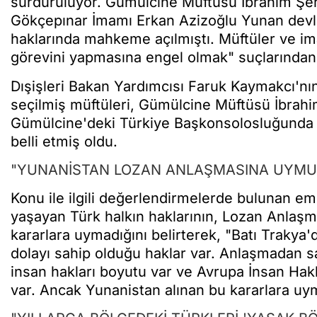
sürdürülüyor. Gümülcine Müftüsü İbrahim Şe
Gökçepınar İmamı Erkan Azizoğlu Yunan devlet
haklarında mahkeme açılmıştı. Müftüler ve 
görevini yapmasına engel olmak" suçlarından 
Dışişleri Bakan Yardımcısı Faruk Kaymakcı'nın
seçilmiş müftüleri, Gümülcine Müftüsü İbrah
Gümülcine'deki Türkiye Başkonsolosluğunda g
belli etmiş oldu.
"YUNANİSTAN LOZAN ANLAŞMASINA UYMU
Konu ile ilgili değerlendirmelerde bulunan e
yaşayan Türk halkın haklarının, Lozan Anlaşma
kararlara uymadığını belirterek, "Batı Traky
dolayı sahip olduğu haklar var. Anlaşmadan sah
insan hakları boyutu var ve Avrupa İnsan Hak
var. Ancak Yunanistan alınan bu kararlara uy