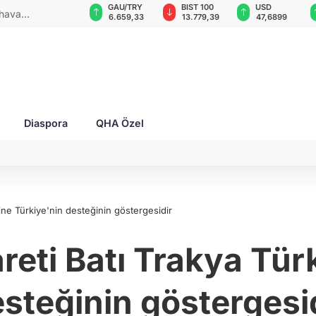
VND
GAU/TRY
BIST 100
USD
usya, Ukraynalı itfaiyecileri hedef aldı: 2 yaralı!
0,0018
6.659,33
13.779,39
47,6899
Diaspora
QHA Özel
rine Türkiye'nin desteğinin göstergesidir
eti Batı Trakya Tür
steğinin göstergesi