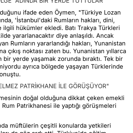
ÖLGE' ADINDA BİR YERDE TUTTULAR"
utulduğunu ifade eden Öymen, "Türkiye Lozan
da, 'İstanbul'daki Rumların hakları, dini,
e ilgili hükümler ekledi. Batı Trakya Türkleri
lde yararlanacaktır diye anlaşıldı. Ancak
n Rumların yararlandığı hakları, Yunanistan
na çıkış noktası zaten bu. Yunanistan yıllarca
en bir yerde yaşamak zorunda bıraktı. Tek bir
lmiyordu ayrıca bölgede yaşayan Türklerinde
konuştu.
GELMEZ PATRİKHANE İLE GÖRÜŞÜYOR"
rmesinin doğal olduğuna dikkat çeken emekli
e Rum Patrikhanesi ile yaptığı görüşmeleri
 müftülerin çeşitli konularda yetkileri