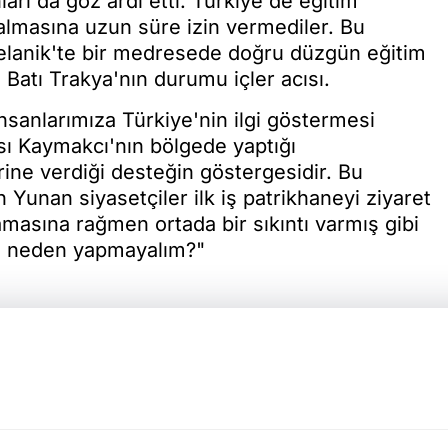
rı da göz ardı etti. Türkiye'de eğitim
lmasına uzun süre izin vermediler. Bu
Selanik'te bir medresede doğru düzgün eğitim
Batı Trakya'nın durumu içler acısı.
sanlarımıza Türkiye'nin ilgi göstermesi
ısı Kaymakcı'nın bölgede yaptığı
ine verdiği desteğin göstergesidir. Bu
 Yunan siyasetçiler ilk iş patrikhaneyi ziyaret
mamasına rağmen ortada bir sıkıntı varmış gibi
Biz neden yapmayalım?"