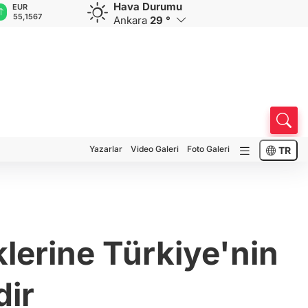
Hava Durumu
EUR
GBP
CHF
CAD
R
55,1567
64,3833
59,0295
34,1986
0
Ankara
29 °
Yazarlar
Video Galeri
Foto Galeri
TR
klerine Türkiye'nin
dir