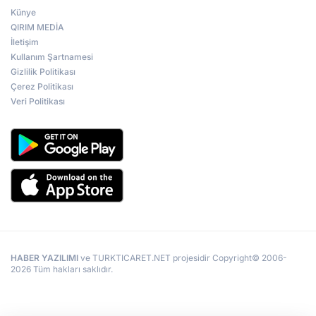
Künye
QIRIM MEDİA
İletişim
Kullanım Şartnamesi
Gizlilik Politikası
Çerez Politikası
Veri Politikası
HABER YAZILIMI
ve TURKTICARET.NET projesidir Copyright© 2006-
2026 Tüm hakları saklıdır.