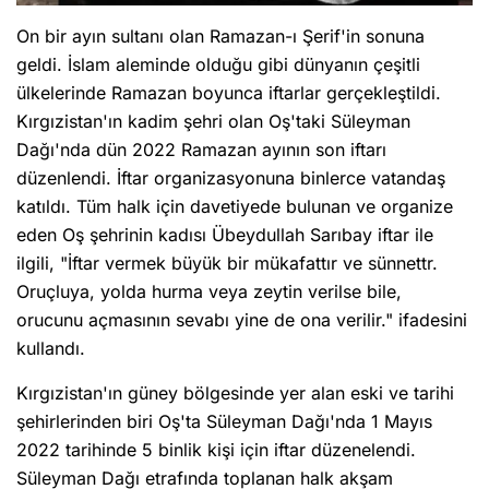
On bir ayın sultanı olan Ramazan-ı Şerif'in sonuna
geldi. İslam aleminde olduğu gibi dünyanın çeşitli
ülkelerinde Ramazan boyunca iftarlar gerçekleştildi.
Kırgızistan'ın kadim şehri olan Oş'taki Süleyman
Dağı'nda dün 2022 Ramazan ayının son iftarı
düzenlendi. İftar organizasyonuna binlerce vatandaş
katıldı. Tüm halk için davetiyede bulunan ve organize
eden Oş şehrinin kadısı Übeydullah Sarıbay iftar ile
ilgili, "İftar vermek büyük bir mükafattır ve sünnettr.
Oruçluya, yolda hurma veya zeytin verilse bile,
orucunu açmasının sevabı yine de ona verilir." ifadesini
kullandı.
Kırgızistan'ın güney bölgesinde yer alan eski ve tarihi
şehirlerinden biri Oş'ta Süleyman Dağı'nda 1 Mayıs
2022 tarihinde 5 binlik kişi için iftar düzenelendi.
Süleyman Dağı etrafında toplanan halk akşam