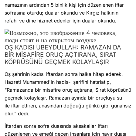
namazının ardından 5 binlik kişi için düzenlenen iftar
sofrasına oturdu; dualar okundu ve Kırgız halkının
refahı ve dine hizmet edenler için dualar okundu.
OŞ KADISI ÜBEYDULLAH: RAMAZAN'DA
BİR MİSAFİRE ORUÇ AÇTIRANA, SIRAT
KÖPRÜSÜNÜ GEÇMEK KOLAYLAŞIR
Oş şehrinin kadısı iftardan sonra halka hitap ederek,
Hazreti Muhammed'in hadis-i şerifini hatırlatıp,
“Ramazanda bir misafire oruç açtırana, Sırat köprüsünü
geçmek kolaylaşır. Ramazan ayında bir oruçluyu su
ile iftar ettiren, anasından doğduğu günkü gibi günahsız
olur.” dedi.
İftardan sonra sofra duasında aksakallar iftarı
düzenlenen ve emeği geçen insanlara için hayır duası