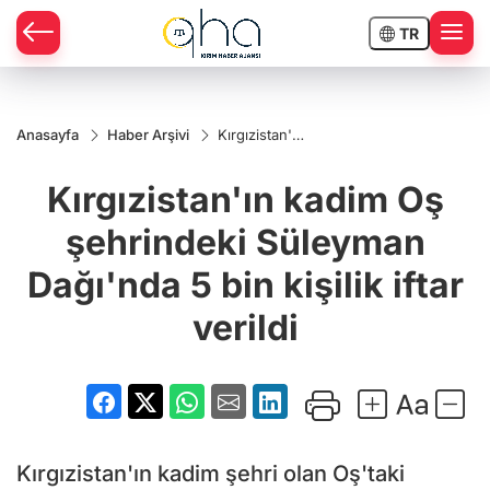
TR
Anasayfa
Haber Arşivi
Kırgızistan'ın
kadim Oş
şehrindeki
Kırgızistan'ın kadim Oş
Süleyman
Dağı'nda 5
bin kişilik
şehrindeki Süleyman
iftar verildi
Dağı'nda 5 bin kişilik iftar
verildi
Kırgızistan'ın kadim şehri olan Oş'taki