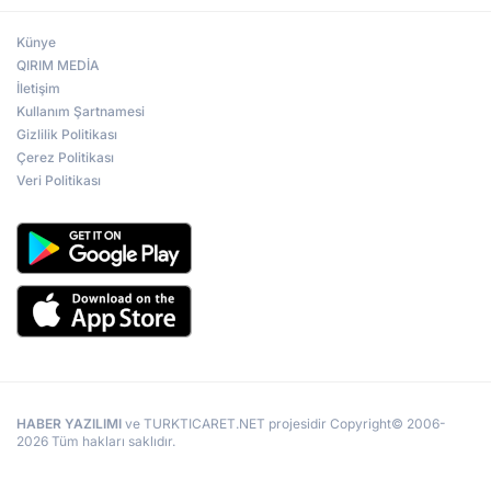
Künye
QIRIM MEDİA
İletişim
Kullanım Şartnamesi
Gizlilik Politikası
Çerez Politikası
Veri Politikası
HABER YAZILIMI
ve TURKTICARET.NET projesidir Copyright© 2006-
2026 Tüm hakları saklıdır.