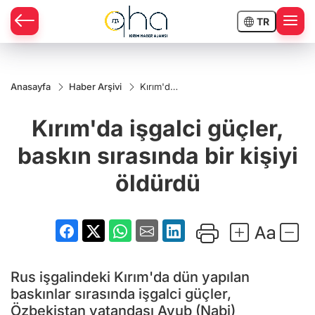
TR
Anasayfa
Haber Arşivi
Kırım'da
işgalci
güçler,
Kırım'da işgalci güçler,
baskın
sırasında
bir kişiyi
baskın sırasında bir kişiyi
öldürdü
öldürdü
Rus işgalindeki Kırım'da dün yapılan
baskınlar sırasında işgalci güçler,
Özbekistan vatandaşı Ayub (Nabi)