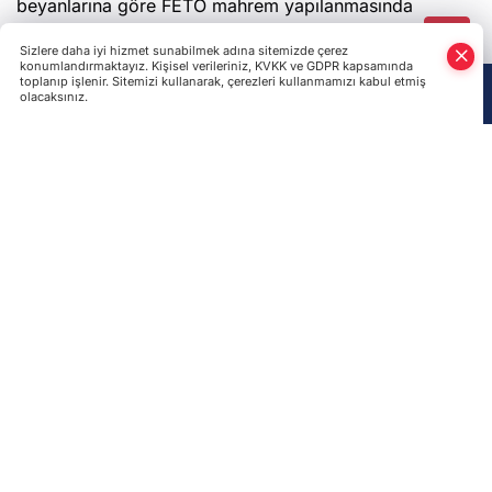
"mahrem imam" oldukları tespit edilen 7 sivil
bulunuyor.
Son Haberler
BM Güvenlik Konseyi, Rusya'daki Ukraynalı savaş
esirleri ve sivillerin durumunu görüşecek
Zelenskıy'dan Patriot çağrısı: "Üzerimize kâğıt değil,
insanları öldüren gerçek füzeler yağıyor"
Ukraynalı siyasi tutsaklara Rusya'dan ikinci esaret:
Cezası bitene yeni düzmece dava açılıyor
Aliyev ile Paşinyan'dan kritik telefon görüşmesi: Barış
süreci ve TRIPP Projesi masaya yatırıldı
İşgal altındaki Kırım'da Rusya'dan gelen trenler
Kerç'te durmaya devam edecek!