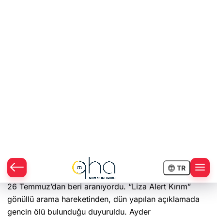
Rusya tarafından işgal edilen Kırım’dan acı bir
haber geldi. 26 Temmuz'dan beri kendisinden
haber alınamayan Kırım Tatar genç Ayder
Cemalâdinov’un cansız bedenine ulaşıldı.
Rus işgali altındaki Kırım’ın Bahçesaray kentinde
yaşayan 23 yaşındaki Kırım Tatarı Ayder Cemalâdinov
26 Temmuz’dan beri aranıyordu. “Liza Alert Kırım”
gönüllü arama hareketinden, dün yapılan açıklamada
gencin ölü bulunduğu duyuruldu. Ayder