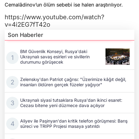
Cemalâdinov’un ölüm sebebi ise halen araştırılıyor.
https://www.youtube.com/watch?
v=4i2EG7fT42o
Son Haberler
BM Güvenlik Konseyi, Rusya'daki
Ukraynalı savaş esirleri ve sivillerin
durumunu görüşecek
Zelenskıy'dan Patriot çağrısı: "Üzerimize kâğıt değil,
insanları öldüren gerçek füzeler yağıyor"
Ukraynalı siyasi tutsaklara Rusya'dan ikinci esaret:
Cezası bitene yeni düzmece dava açılıyor
Aliyev ile Paşinyan'dan kritik telefon görüşmesi: Barış
süreci ve TRIPP Projesi masaya yatırıldı
İşgal altındaki Kırım'da Rusya'dan gelen trenler