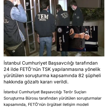
Sizlere daha iyi hizmet sunabilmek adına sitemizde çerez
konumlandırmaktayız. Kişisel verileriniz, KVKK ve GDPR kapsamında
toplanıp işlenir. Sitemizi kullanarak, çerezleri kullanmamızı kabul etmiş
olacaksınız.
Anasayfa
Haber Ara
Yazarlar
İstanbul Cumhuriyet Başsavcılığı tarafından
24 ilde FETÖ'nün TSK yapılanmasına yönelik
yürütülen soruşturma kapsamında 82 şüpheli
hakkında gözaltı kararı verildi.
İstanbul Cumhuriyet Başsavcılığı Terör Suçları
Soruşturma Bürosu tarafından yürütülen soruşturmalar
kapsamında, FETÖ'nün örgütsel iletişim modeli