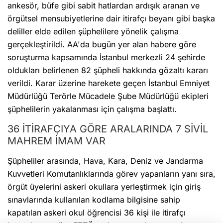
ankesör, büfe gibi sabit hatlardan ardışık aranan ve
örgütsel mensubiyetlerine dair itirafçı beyanı gibi başka
deliller elde edilen şüphelilere yönelik çalışma
gerçekleştirildi. AA'da bugün yer alan habere göre
soruşturma kapsamında İstanbul merkezli 24 şehirde
oldukları belirlenen 82 şüpheli hakkında gözaltı kararı
verildi. Karar üzerine harekete geçen İstanbul Emniyet
Müdürlüğü Terörle Mücadele Şube Müdürlüğü ekipleri
şüphelilerin yakalanması için çalışma başlattı.
36 İTİRAFÇIYA GÖRE ARALARINDA 7 SİVİL
MAHREM İMAM VAR
Şüpheliler arasında, Hava, Kara, Deniz ve Jandarma
Kuvvetleri Komutanlıklarında görev yapanların yanı sıra,
örgüt üyelerini askeri okullara yerleştirmek için giriş
sınavlarında kullanılan kodlama bilgisine sahip
kapatılan askeri okul öğrencisi 36 kişi ile itirafçı
beyanlarına göre FETÖ mahrem yapılanmasında