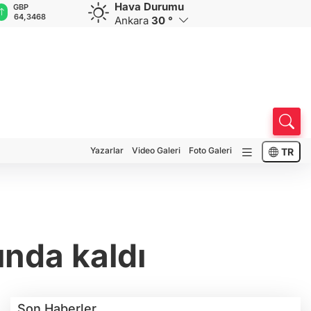
Hava Durumu
GBP
CHF
CAD
RUB
A
64,3468
59,0083
34,1883
0,5822
1
Ankara
30 °
Yazarlar
Video Galeri
Foto Galeri
TR
ında kaldı
Son Haberler