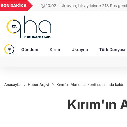
GEL
TND
BGN
VND
SON DAKİKA
10:02 - Ukrayna, bir ay içinde 218 Rus gemisini
49
18,2677
16,3788
27,9743
0,0018
Gündem
Kırım
Ukrayna
Türk Dünyası
Anasayfa
Haber Arşivi
Kırım'ın Akmescit kenti su altında kaldı
Kırım'ın 