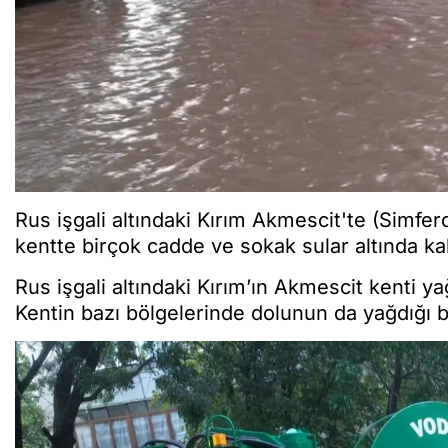
Rus işgali altındaki Kırım Akmescit'te (Simfer
kentte birçok cadde ve sokak sular altında kal
Rus işgali altındaki Kırım’ın Akmescit kenti
Kentin bazı bölgelerinde dolunun da yağdığı bil