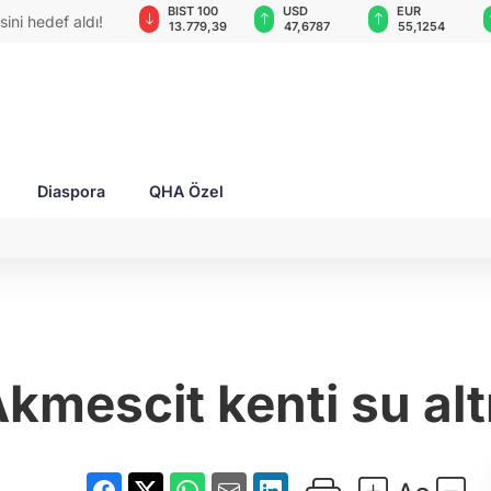
GAU/TRY
BIST 100
USD
EUR
 hedef aldı!
6.660,55
13.779,39
47,6787
55,1254
Diaspora
QHA Özel
Akmescit kenti su alt