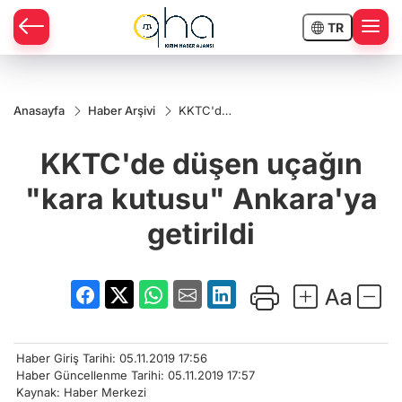
TR
Anasayfa
Haber Arşivi
KKTC'de
düşen
uçağın
KKTC'de düşen uçağın
"kara
kutusu"
Ankara'ya
"kara kutusu" Ankara'ya
getirildi
getirildi
Haber Giriş Tarihi: 05.11.2019 17:56
Haber Güncellenme Tarihi: 05.11.2019 17:57
Kaynak: Haber Merkezi