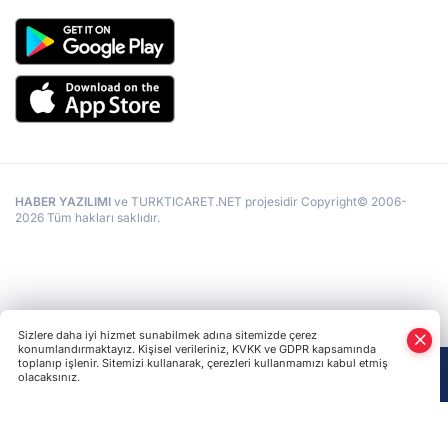
HABER YAZILIMI
ve TURKTICARET.NET projesidir Copyright© 2006-
2026 Tüm hakları saklıdır.
Sizlere daha iyi hizmet sunabilmek adına sitemizde çerez
konumlandırmaktayız. Kişisel verileriniz, KVKK ve GDPR kapsamında
toplanıp işlenir. Sitemizi kullanarak, çerezleri kullanmamızı kabul etmiş
olacaksınız.
Anasayfa
Haber Ara
Yazarlar