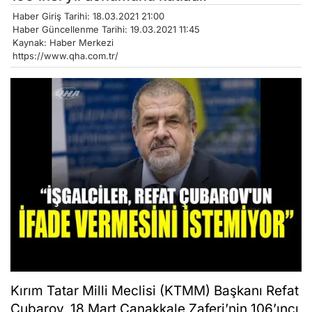
Haber Giriş Tarihi: 18.03.2021 21:00
Haber Güncellenme Tarihi: 19.03.2021 11:45
Kaynak: Haber Merkezi
https://www.qha.com.tr/
Kırım Tatar Milli Meclisi (KTMM) Başkanı Refat
Çubarov, 18 Mart Çanakkale Zaferi’nin 106’ıncı