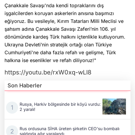
Çanakkale Savaşı'nda kendi topraklarını dış
işgalcilerden koruyan askerlerin anısına başımızı
eğiyoruz. Bu vesileyle, Kırım Tatarları Milli Meclisi ve
şahsım adına Çanakkale Savaşı Zaferi’nin 106. yıl
dönümünde kardeş Türk halkını içtenlikle kutluyorum.
Ukrayna Devleti’nin stratejik ortağı olan Türkiye
Cumhuriyeti'ne daha fazla refah ve gelişme, Türk
halkına ise esenlikler ve refah diliyoruz!"
https://youtu.be/rxW0xq-wLI8
Son Haberler
Rusya, Harkiv bölgesinde bir köyü vurdu:
2 yaralı!
Rus ordusuna SİHA üreten şirketin CEO'su bombalı
saldırıda ağır yaralandı