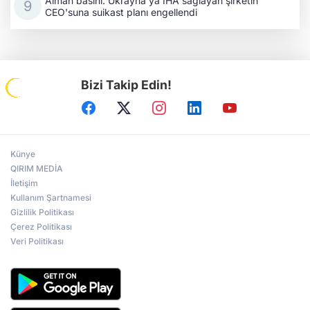
Alman basını: Ukrayna'ya İHA sağlayan şirketin
CEO'suna suikast planı engellendi
Bizi Takip Edin!
Künye
QIRIM MEDİA
İletişim
Kullanım Şartnamesi
Gizlilik Politikası
Çerez Politikası
Veri Politikası