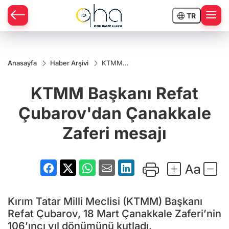
TR
Anasayfa
Haber Arşivi
KTMM
Başkanı
Refat
KTMM Başkanı Refat
Çubarov'dan
Çanakkale
Zaferi mesajı
Çubarov'dan Çanakkale
Zaferi mesajı
Kırım Tatar Milli Meclisi (KTMM) Başkanı
Refat Çubarov, 18 Mart Çanakkale Zaferi’nin
106’ıncı yıl dönümünü kutladı.