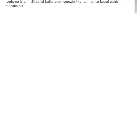
toplanıp işlenir. Sitemizi kullanarak, çerezleri kullanmamızı kabul etmiş
olacaksınız.
Rus enerji şirketi Gazprom, Moldova ile olan
feshedebileceğini açıkladı.
Moldova, Rus enerji şirketi Gazprom’a Ağusto
ödeyemeyeceğini açıklamıştı. Gazprom’dan dü
bu ay günlük 5,7 milyon metreküp doğal gaz 
yapılan açıklamada, Moldova’nın doğal gaz ö