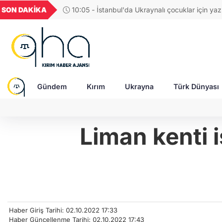
GEL
TND
BGN
VND
SON DAKİKA
10:05 - İstanbul'da Ukraynalı çocuklar için ya
57
18,2000
16,2489
28,0626
0,0018
düzenlendi
Gündem
Kırım
Ukrayna
Türk Dünyası
Liman kenti 
Haber Giriş Tarihi: 02.10.2022 17:33
Haber Güncellenme Tarihi: 02.10.2022 17:43