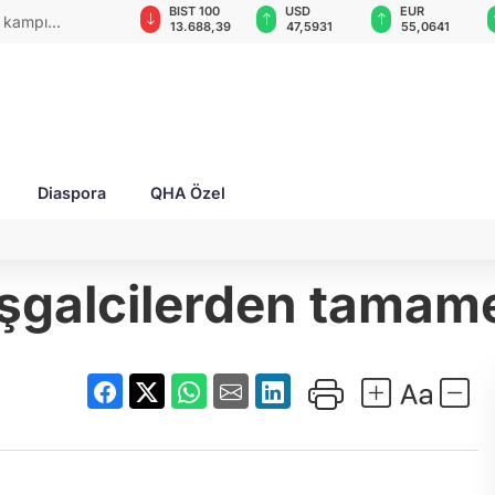
GAU/TRY
BIST 100
USD
EUR
z kampı
6.522,12
13.688,39
47,5931
55,0641
Diaspora
QHA Özel
işgalcilerden tamam