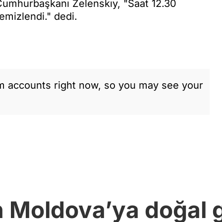
 Cumhurbaşkanı Zelenskıy, "Saat 12.30
emizlendi." dedi.
am accounts right now, so you may see your
 Moldova’ya doğal g