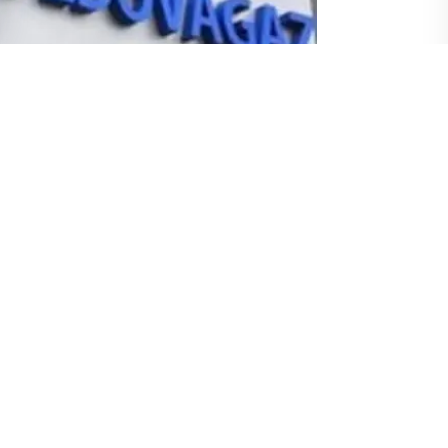
 doğal gaz sözleşmesini her an
s ayında doğal gaz için avans
n yapılan yazılı açıklamaya göre Moldova’ya
sevk edilecek. Gazprom’dan konuya ilişkin
demeleri konusunda yükümlülüklerini yerine