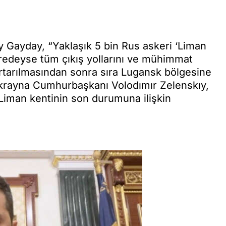
y Gayday, “Yaklaşık 5 bin Rus askeri ‘Liman
eredeyse tüm çıkış yollarını ve mühimmat
kurtarılmasından sonra sıra Lugansk bölgesine
krayna Cumhurbaşkanı Volodımır Zelenskıy,
Liman kentinin son durumuna ilişkin