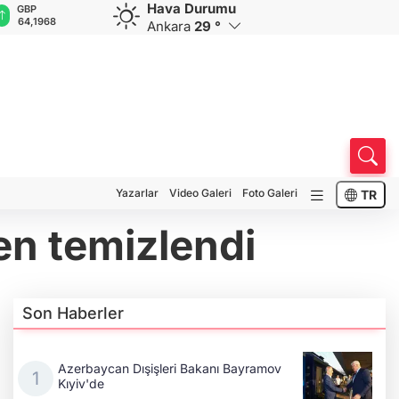
Hava Durumu
GBP
CHF
CAD
RUB
A
64,1968
58,8646
33,9563
0,5811
1
Ankara
29 °
Yazarlar
Video Galeri
Foto Galeri
TR
en temizlendi
Son Haberler
Azerbaycan Dışişleri Bakanı Bayramov
Kıyiv'de