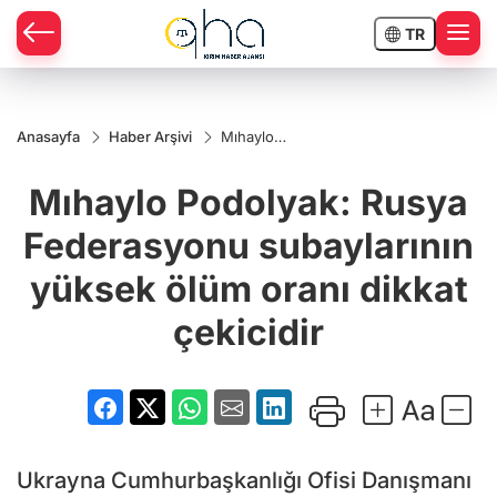
TR
Anasayfa
Haber Arşivi
Mıhaylo
Podolyak:
Rusya
Mıhaylo Podolyak: Rusya
Federasyonu
subaylarının
yüksek ölüm
Federasyonu subaylarının
oranı dikkat
çekicidir
yüksek ölüm oranı dikkat
çekicidir
Ukrayna Cumhurbaşkanlığı Ofisi Danışmanı