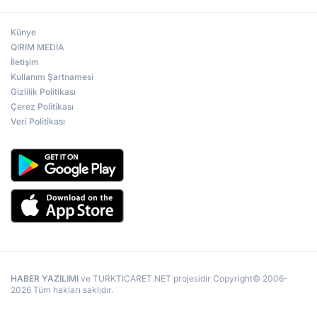
Künye
QIRIM MEDİA
İletişim
Kullanım Şartnamesi
Gizlilik Politikası
Çerez Politikası
Veri Politikası
HABER YAZILIMI
ve TURKTICARET.NET projesidir Copyright© 2006-
2026 Tüm hakları saklıdır.