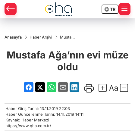
TR
Anasayfa
Haber Arşivi
Mustafa
Ağa’nın
evi
Mustafa Ağa’nın evi müze
müze
oldu
oldu
Haber Giriş Tarihi: 13.11.2019 22:03
Haber Güncellenme Tarihi: 14.11.2019 14:11
Kaynak: Haber Merkezi
https://www.qha.com.tr/