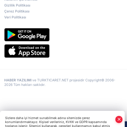
Gizlilik Politikası
Çerez Politikası
Veri Politikası
HABER YAZILIMI
ve TURKTICARET.NET projesidir Copyright© 2006-
2026 Tüm hakları saklıdır.
Sizlere daha iyi hizmet sunabilmek adına sitemizde çerez
konumlandırmaktayız. Kişisel verileriniz, KVKK ve GDPR kapsamında
toplanıp işlenir. Sitemizi kullanarak, çerezleri kullanmamızı kabul etmiş