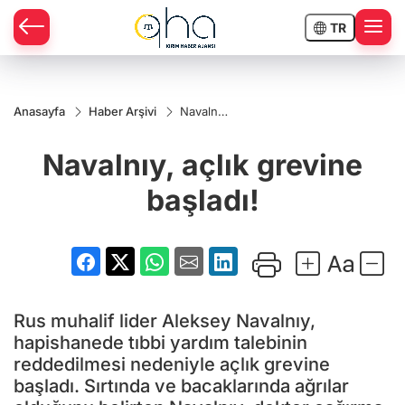
TR
Anasayfa
Haber Arşivi
Navalnıy,
açlık
grevine
Navalnıy, açlık grevine
başladı!
başladı!
Rus muhalif lider Aleksey Navalnıy,
hapishanede tıbbi yardım talebinin
reddedilmesi nedeniyle açlık grevine
başladı. Sırtında ve bacaklarında ağrılar