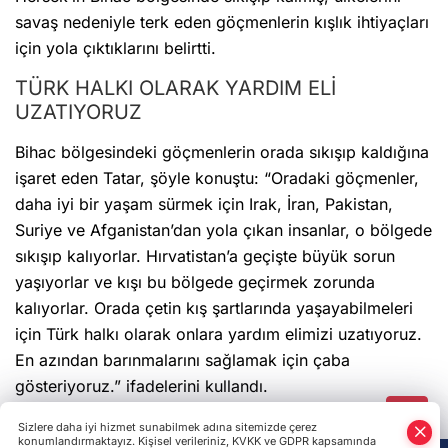
UZATIYORUZ
Bihac bölgesindeki göçmenlerin orada sıkışıp kaldığına
işaret eden Tatar, şöyle konuştu: “Oradaki göçmenler,
daha iyi bir yaşam sürmek için Irak, İran, Pakistan,
Suriye ve Afganistan’dan yola çıkan insanlar, o bölgede
sıkışıp kalıyorlar. Hırvatistan’a geçişte büyük sorun
yaşıyorlar ve kışı bu bölgede geçirmek zorunda
kalıyorlar. Orada çetin kış şartlarında yaşayabilmeleri
için Türk halkı olarak onlara yardım elimizi uzatıyoruz.
En azından barınmalarını sağlamak için çaba
gösteriyoruz.” ifadelerini kullandı.
Son Haberler
Tuncer Kalkay'dan Prof. Dr. Murad Bavbek'e ziyaret:
Kırım Tatar mirası ve kültür projeleri ele alındı
Ukrayna'dan Rusya'ya gece operasyonu: İki petrol