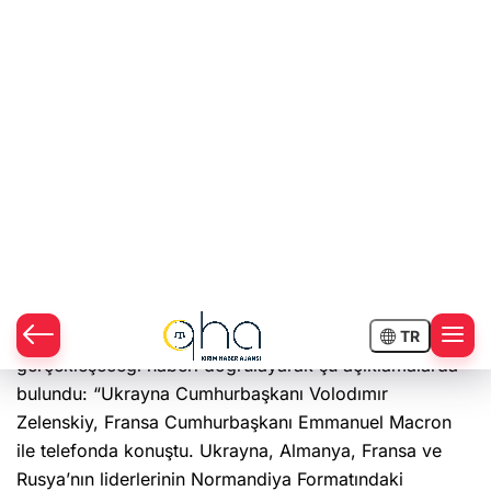
Fransa, Ukrayna, Almanya ve Rusya katılımıyla
düzenlenecek Normandiya Formatı , 9 Aralık 2019'da
Paris’te gerçekleşecek.
Ukrayna Cumhurbaşkanlığı Ofisi zirvenin
gerçekleşeceği haberi doğrulayarak şu açıklamalarda
bulundu: “Ukrayna Cumhurbaşkanı Volodımır
Zelenskiy, Fransa Cumhurbaşkanı Emmanuel Macron
ile telefonda konuştu. Ukrayna, Almanya, Fransa ve
Rusya’nın liderlerinin Normandiya Formatındaki
görüşmeleri 9 Aralık’ta düzenlenecek. Konuşmanın
ayrıntıları daha sonra aktarılacak.”
Son Haberler