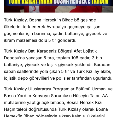
göçmenler için barınma, çadır, battaniye, giyecek ve
ikram malzemesi dolu 5 tır gönderdi.
Türk Kızılay Batı Karadeniz Bölgesi Afet Lojistik
Deposu’na yanaşan 5 tıra, toplam 108 çadır, 3 bin
battaniye, yiyecek ve kışlık giyecek yüklendi. Buradan
Sizlere daha iyi hizmet sunabilmek adına sitemizde çerez
sabah saatlerinde yola çıkan 5 tır ve Türk Kızılay ekibi,
konumlandırmaktayız. Kişisel verileriniz, KVKK ve GDPR kapsamında
toplanıp işlenir. Sitemizi kullanarak, çerezleri kullanmamızı kabul etmiş
lojistik depo görevlileri ve polisler tarafından uğurlandı.
olacaksınız.
Anasayfa
Haber Ara
Yazarlar
Türk Kızılay Uluslararası Programlar Bölümü Uzmanı ve
Bosna Yardım Konvoyu Sorumlusu Hüseyin Tatar, AA
muhabirine yaptığı açıklamada, Bosna Hersek Kızıl
Haçın talebi doğrultusunda Türk Kızılay olarak Bosna
Hersek’in Bihac bölgesinde sıkışıp kalmış, ülkelerini
savaş nedeniyle terk eden göçmenlerin kışlık ihtiyaçları
için yola çıktıklarını belirtti.
TÜRK HALKI OLARAK YARDIM ELİ