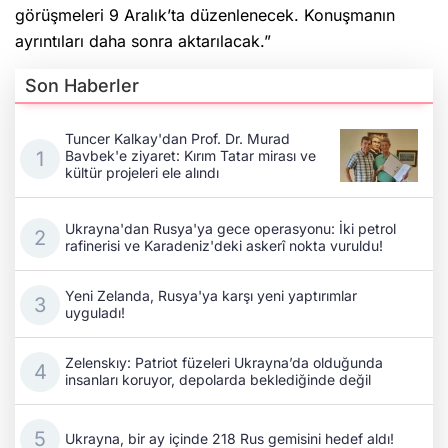
Tuncer Kalkay'dan Prof. Dr. Murad
Bavbek'e ziyaret: Kırım Tatar mirası ve
kültür projeleri ele alındı
Ukrayna'dan Rusya'ya gece operasyonu: İki petrol
rafinerisi ve Karadeniz'deki askerî nokta vuruldu!
Yeni Zelanda, Rusya'ya karşı yeni yaptırımlar
uyguladı!
Zelenskıy: Patriot füzeleri Ukrayna’da olduğunda
insanları koruyor, depolarda beklediğinde değil
Ukrayna, bir ay içinde 218 Rus gemisini hedef aldı!
Kıyiv'de yerli halklar toplantısı: Kırım Tatarlarının
kimliği ve dil hakları ele alındı