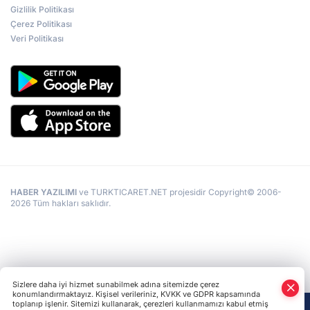
Gizlilik Politikası
Çerez Politikası
Veri Politikası
HABER YAZILIMI
ve TURKTICARET.NET projesidir Copyright© 2006-
2026 Tüm hakları saklıdır.
Sizlere daha iyi hizmet sunabilmek adına sitemizde çerez
konumlandırmaktayız. Kişisel verileriniz, KVKK ve GDPR kapsamında
toplanıp işlenir. Sitemizi kullanarak, çerezleri kullanmamızı kabul etmiş