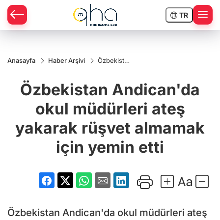
TR
Anasayfa
Haber Arşivi
Özbekistan
Andican'da
okul
Özbekistan Andican'da
müdürleri
ateş
yakarak
okul müdürleri ateş
rüşvet
almamak
yakarak rüşvet almamak
için yemin
etti
için yemin etti
Özbekistan Andican'da okul müdürleri ateş