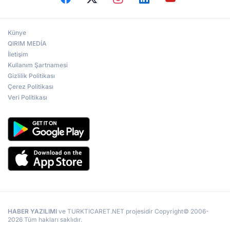
Künye
QIRIM MEDİA
İletişim
Kullanım Şartnamesi
Gizlilik Politikası
Çerez Politikası
Veri Politikası
HABER YAZILIMI
ve TURKTICARET.NET projesidir Copyright© 2006-
2026 Tüm hakları saklıdır.