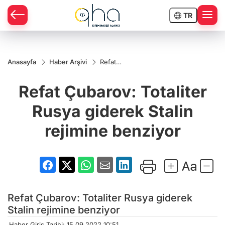
TR
Anasayfa
Haber Arşivi
Refat
Çubarov:
Totaliter
Refat Çubarov: Totaliter
Rusya
giderek
Stalin
Rusya giderek Stalin
rejimine
benziyor
rejimine benziyor
Refat Çubarov: Totaliter Rusya giderek
Stalin rejimine benziyor
Haber Giriş Tarihi: 15.09.2022 10:51